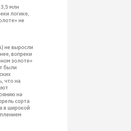
 3,5 млн
реки логике,
олоте» не
А) не выросли
енее, вопреки
рном золоте»
ёт были
ских
, что на
уют
оянию на
аррель сорта
а в широкой
уплением