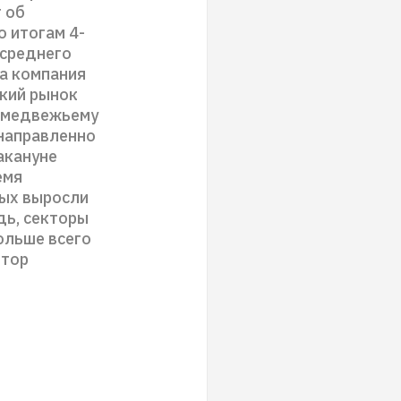
 об
о итогам 4-
 среднего
да компания
ский рынок
к медвежьему
онаправленно
накануне
емя
ных выросли
дь, секторы
ольше всего
ктор