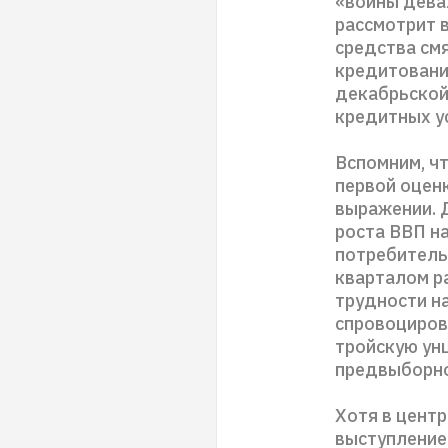
«войны дева
рассмотрит 
средства см
кредитование
декабрьской
кредитных у
Вспомним, чт
первой оцен
выражении. 
роста ВВП на
потребитель
кварталом р
трудности н
спровоциров
тройскую ун
предвыборно
Хотя в центр
выступление