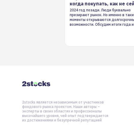
когда покупать, как не се
2024 год позади. Люди буквально
презирают рынок. Но именно в таки
моменты открываются долгосрочн
возможности. Обсудим итоги года и
стратегию на 2025-й
2stocks является независимым от участников
фондового рынка проектом. Наши авторы –
эксперты в своих областях и профессионалы
высочайшего уровня, чей опыт подтверждается
их достижениями и безупречной репутацией