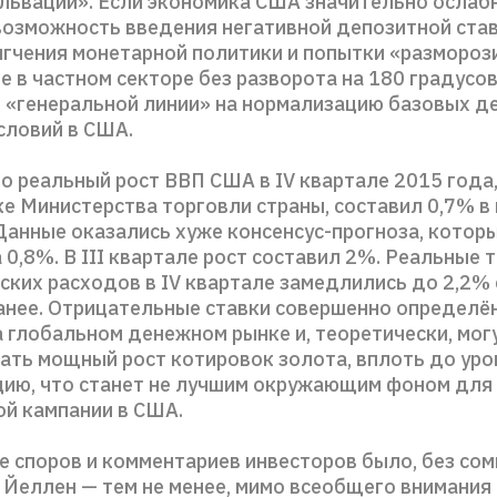
льваций». Если экономика США значительно ослаб
возможность введения негативной депозитной став
ягчения монетарной политики и попытки «размороз
 в частном секторе без разворота на 180 градусо
 «генеральной линии» на нормализацию базовых д
словий в США.
о реальный рост ВВП США в IV квартале 2015 года,
ке Министерства торговли страны, составил 0,7% в
Данные оказались хуже консенсус-прогноза, котор
 0,8%. В III квартале рост составил 2%. Реальные 
ских расходов в IV квартале замедлились до 2,2%
анее. Отрицательные ставки совершенно определё
а глобальном денежном рынке и, теоретически, мог
ать мощный рост котировок золота, вплоть до уро
цию, что станет не лучшим окружающим фоном для
й кампании в США.
е споров и комментариев инвесторов было, без сом
 Йеллен — тем не менее, мимо всеобщего внимания