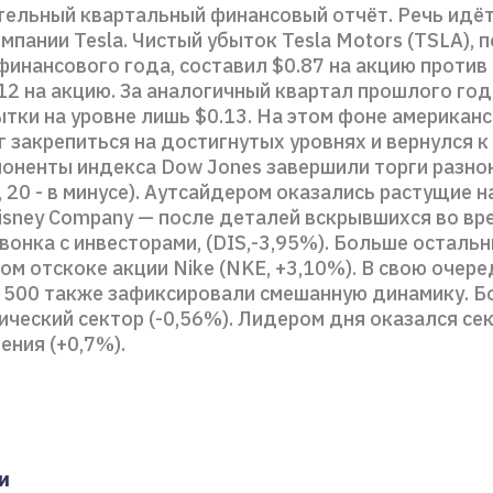
тельный квартальный финансовый отчёт. Речь идёт
мпании Tesla. Чистый убыток Tesla Motors (TSLA), п
финансового года, составил $0.87 на акцию против
12 на акцию. За аналогичный квартал прошлого го
тки на уровне лишь $0.13. На этом фоне американ
г закрепиться на достигнутых уровнях и вернулся 
поненты индекса Dow Jones завершили торги разн
е, 20 - в минусе). Аутсайдером оказались растущие 
Disney Company — после деталей вскрывшихся во вр
вонка с инвесторами, (DIS,-3,95%). Больше осталь
ом отскоке акции Nike (NKE, +3,10%). В свою очере
 500 также зафиксировали смешанную динамику. Б
ический сектор (-0,56%). Лидером дня оказался се
ения (+0,7%).
и