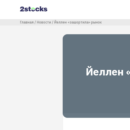
Перейти
к
основному
содержанию
Строка навигации
Главная
Новости
Йеллен «зашортила» рынок
Йеллен 