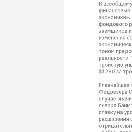
К всеобщему 
финансовые 
экономики».
фондового р
заемщиков и
изменения со
экономическ
тоном предс
реальности.
тройскую ун
$1280 за тр
Главнейшая п
Федрезерв С
случае значи
января Банк
ставку на ур
расширения 
отрицательны