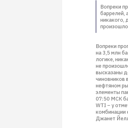
Вопреки пр
баррелей, а
никакого, 
произошло
Вопреки прог
на 3,5 млн б
логике, ника
не произошло
высказаны д
чиновников в
нефтяном ры
элементы па
07:50 МСК ба
WTI – у отм
комбинации 
Джанет Йелл