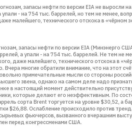
огнозам, запасы нефти по версии EIA не выросли на
 упали - на 754 тыс. баррелей, но тем не менее, воп
даже малейшего, технического отскока в «чёрном з
нозам, запасы нефти по версии EIA (Минэнерго СШ
аррелей, а упали - на 754 тыс. баррелей. Не тем не м
кого, даже малейшего, технического отскока в «чё
. Вчера многие обратили внимание, что на этот сч
овольно примечательные мысли со стороны россий
ысшего звена, однако на самом деле надо признать
нке в настоящий момент действительно присутств
ники, которые делают его неэффективным. По сост
ррель сорта Brent торгуется на уровне $30,52, а б
етки $26,88. Ослабление происходило против тренд
сырьевых фьючерсов, вызванного вчерашним выст
ен перед конгрессменами США.