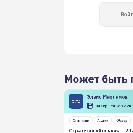
Войд
Может быть 
Элвис
Марламов
Завершен 28.12.24
Опытным
Акции
Обзор
Стратегия «Аленки» — 20