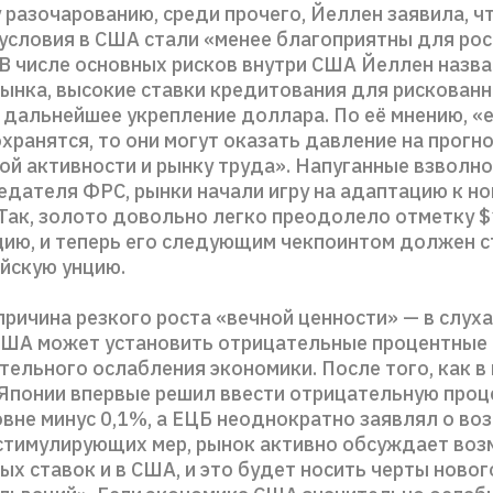
разочарованию, среди прочего, Йеллен заявила, ч
условия в США стали «менее благоприятны для рос
 В числе основных рисков внутри США Йеллен назв
ынка, высокие ставки кредитования для рискован
 дальнейшее укрепление доллара. По её мнению, «е
хранятся, то они могут оказать давление на прогн
ой активности и рынку труда». Напуганные взволн
едателя ФРС, рынки начали игру на адаптацию к н
 Так, золото довольно легко преодолело отметку $
цию, и теперь его следующим чекпоинтом должен с
ойскую унцию.
ричина резкого роста «вечной ценности» — в слухах
ША может установить отрицательные процентные 
тельного ослабления экономики. После того, как в
 Японии впервые решил ввести отрицательную про
овне минус 0,1%, а ЕЦБ неоднократно заявлял о в
стимулирующих мер, рынок активно обсуждает во
х ставок и в США, и это будет носить черты новог