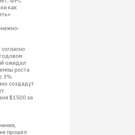
нет, ФРС
ки как
ить»
в
енежно-
 согласно
 годовом
ый ожидал
темпы роста
 с 3%
нно создадут
ут
вня $1500 за
нения,
 не прошел