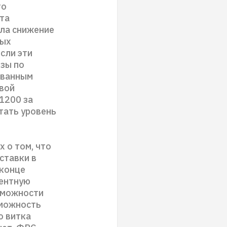
то
та
ала снижение
ных
сли эти
озы по
ованным
овой
1200 за
тать уровень
 о том, что
ставки в
 конце
центную
озможности
зможность
о витка