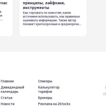
йчас
принципы, лайфхаки,
инструменты
е
Как торговать по новостям, какие
ые
источники использовать, как правильно
оценивать информацию. Также автор
покажет краткосрочные и среднесрочные
торговые стратегии на новостном потоке
Главная
Спикеры
Дивидендный
Калькулятор
календарь
тарифов
П
Статьи
Брокеры
Новости
Реклама на 2Stocks