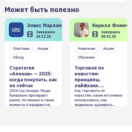
Может быть полезно
Элвис
Марламов
Кирилл
Фомиче
Завершен
Завершен
28.12.24
08.02.20
Опытным
Акции
Новичкам
Акции
Обзор
Обучение
Стратегия
Торговля по
«Аленки» — 2025:
новостям:
когда покупать, как
принципы,
не сейчас
лайфхаки,
инструменты
2024 год позади. Люди
Как торговать по
буквально презирают
новостям, какие источники
рынок. Но именно в такие
использовать, как
моменты открываются
правильно оценивать
долгосрочные
информацию. Также автор
возможности. Обсудим
покажет краткосрочные и
итоги года и стратегию на
среднесрочные
2025-й
торговые стратегии на
новостном потоке