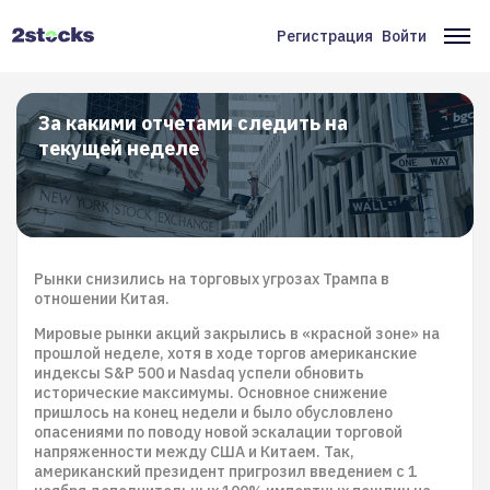
Перейти
к
Регистрация
Войти
Меню
Ос
основному
содержанию
учётной
на
записи
За какими отчетами следить на
текущей неделе
пользователя
Рынки снизились на торговых угрозах Трампа в
отношении Китая.
Мировые рынки акций закрылись в «красной зоне» на
прошлой неделе, хотя в ходе торгов американские
индексы S&P 500 и Nasdaq успели обновить
исторические максимумы. Основное снижение
пришлось на конец недели и было обусловлено
опасениями по поводу новой эскалации торговой
напряженности между США и Китаем. Так,
американский президент пригрозил введением с 1