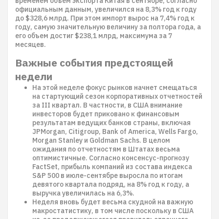
временем объем экспорта Китая в сентябре, согласно
официальным данным, увеличился на 8,3% год к году
до $328,6 млрд. При этом импорт вырос на 7,4% год к
году, самую значительную величину за полтора года, а
его объем достиг $238,1 млрд, максимума за 7
месяцев.
Важные события предстоящей
недели
На этой неделе фокус рынков начнет смещаться
на стартующий сезон корпоративных отчетностей
за III квартал. В частности, в США внимание
инвесторов будет приковано к финансовым
результатам ведущих банков страны, включая
JPMorgan, Citigroup, Bank of America, Wells Fargo,
Morgan Stanley и Goldman Sachs. В целом
ожидания по отчетностям в Штатах весьма
оптимистичные. Согласно консенсус-прогнозу
FactSet, прибыль компаний из состава индекса
S&P 500 в июле-сентябре выросла по итогам
девятого квартала подряд, на 8% год к году, а
выручка увеличилась на 6,3%.
Неделя вновь будет весьма скудной на важную
макростатистику, в том числе поскольку в США