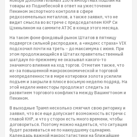
ноября дополнительных 100% импортных пошлин на
товары из Поднебесной в ответ на ужесточение
Пекином экспортного контроля в сфере
редкоземельных металлов, а также заявил, что не
видит смысла во встрече с председателем КНР Си
Цзиньпином на саммите АТЭС в конце этого месяца.
На таком фоне фондовый рынок Штатов в пятницу
подвергся сильной распродаже, а «индекс страха» VIX
подскочил почти на треть − до максимума с июня. При
этом продолжающийся в Штатах правительственный
шатдаун по-прежнему не оказывал какого-то
значимого влияния на ход торгов. Отметим также, что
из-за повышенной макроэкономической и торговой
неопределенности в мире котировки золота усилили
подъем и закрыли в плюсе восьмую неделю подряд. На
этой неделе инвесторы продолжат следить за
развитием торгового конфликта между Вашингтоном и
Пекином.
В выходные Трамп несколько смягчил свою риторику и
заявил, что все еще допускает возможность встречи с
главой КНР, и что у сторон есть много времени, чтобы
договориться. Поэтому можно надеяться, что ситуация
будет развиваться не по наихудшему сценарию.
Календарь важной макростатистики на ближайшие