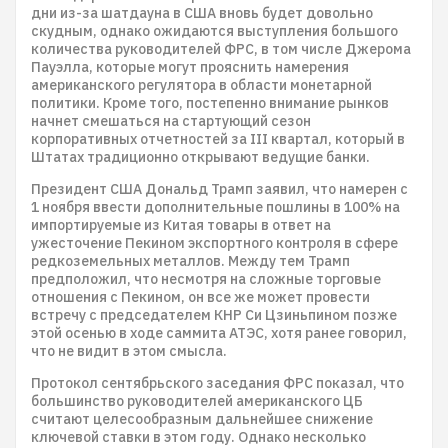
дни из-за шатдауна в США вновь будет довольно
скудным, однако ожидаются выступления большого
количества руководителей ФРС, в том числе Джерома
Пауэлла, которые могут прояснить намерения
американского регулятора в области монетарной
политики. Кроме того, постепенно внимание рынков
начнет смешаться на стартующий сезон
корпоративных отчетностей за III квартал, который в
Штатах традиционно открывают ведущие банки.
Президент США Дональд Трамп заявил, что намерен с
1 ноября ввести дополнительные пошлины в 100% на
импортируемые из Китая товары в ответ на
ужесточение Пекином экспортного контроля в сфере
редкоземельных металлов. Между тем Трамп
предположил, что несмотря на сложные торговые
отношения с Пекином, он все же может провести
встречу с председателем КНР Си Цзиньпином позже
этой осенью в ходе саммита АТЭС, хотя ранее говорил,
что не видит в этом смысла.
Протокол сентябрьского заседания ФРС показал, что
большинство руководителей американского ЦБ
считают целесообразным дальнейшее снижение
ключевой ставки в этом году. Однако несколько