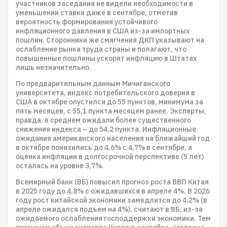
участников заседания не видели необходимости в
уменьшении ставки даже в сентябре, отметив
вероятность формирования устойчивого
инфляционного давления в США из-за импортных
пошлин. Сторонники же смягчения ДКП указывают на
ослабление рынка труда страны и полагают, что
повышенные пошлины ускорят инфляцию в Штатах
лишь незначительно.
По предварительным данным Мичиганского
университета, индекс потребительского доверия в
США в октябре опустился до 55 пунктов, минимума за
пять месяцев, с 55,1 пункта месяцем ранее. Эксперты,
правда, в среднем ожидали более существенного
снижения индекса – до 54,2 пункта. Инфляционные
ожидания американского населения на ближайший год
в октябре понизились до 4,6% с 4,7% в сентябре, а
оценка инфляции в долгосрочной перспективе (5 лет)
осталась на уровне 3,7%.
Всемирный банк (ВБ) повысил прогноз роста ВВП Китая
в 2025 году до 4,8% с ожидавшихся в апреле 4%. В 2026
году рост китайской экономики замедлится до 4,2% (в
апреле ожидался подъем на 4%), считают в ВБ, из-за
ожидаемого ослабления господдержки экономики. Тем