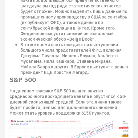
из-за продолжающегося правительственного
шатдауна выход ряда статистических отчетов
будет отложен. Можно выделить лишь данные по
промышленному производству в США за сентябрь
(их публикует ФРС), а также данные по
сентябрьской инфляции в Китае. Кроме того,
Федрезерв выпустит свежий региональный
экономический обзор «Beige Book».
В то же время опять ожидаются выступления
большого числа представителей ФРС, включая
Джерома Пауэлла, Мишель Боуман, Альберто
Мусалема, Нила Кашкари, Стивена Мирана,
Майкла Барра и других. В Европе выступит с речью
президент ЕЦБ Кристин Лагард.
S&P 500
На дневном графике S&P 500 вышел вниз из
среднесрочного восходящего канала и опустился к 50-
дневной скользящей средней. Если эта линия также
будет пробита, целью для дальнейшего снижения
может стать уровень поддержки 6150 пунктов.