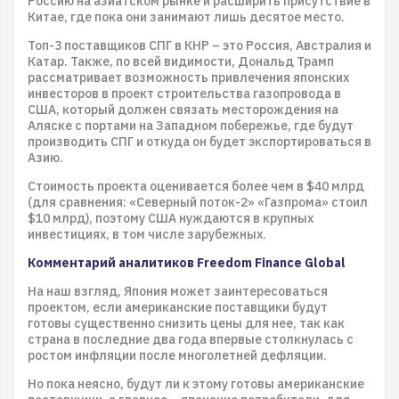
Россию на азиатском рынке и расширить присутствие в
Китае, где пока они занимают лишь десятое место.
Топ-3 поставщиков СПГ в КНР – это Россия, Австралия и
Катар. Также, по всей видимости, Дональд Трамп
рассматривает возможность привлечения японских
инвесторов в проект строительства газопровода в
США, который должен связать месторождения на
Аляске с портами на Западном побережье, где будут
производить СПГ и откуда он будет экспортироваться в
Азию.
Стоимость проекта оценивается более чем в $40 млрд
(для сравнения: «Северный поток-2» «Газпрома» стоил
$10 млрд), поэтому США нуждаются в крупных
инвестициях, в том числе зарубежных.
Комментарий аналитиков Freedom Finance Global
На наш взгляд, Япония может заинтересоваться
проектом, если американские поставщики будут
готовы существенно снизить цены для нее, так как
страна в последние два года впервые столкнулась с
ростом инфляции после многолетней дефляции.
Но пока неясно, будут ли к этому готовы американские