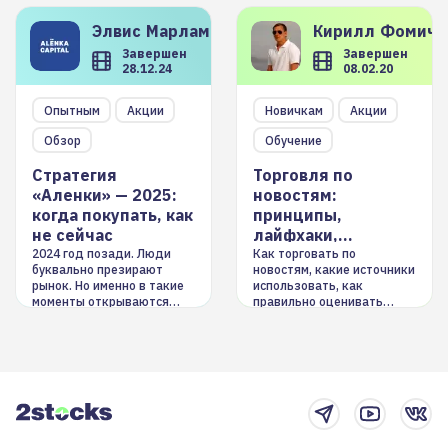
Элвис
Марламов
Кирилл
Фомиче
Завершен
Завершен
28.12.24
08.02.20
Опытным
Акции
Новичкам
Акции
Обзор
Обучение
Стратегия
Торговля по
«Аленки» — 2025:
новостям:
когда покупать, как
принципы,
не сейчас
лайфхаки,
инструменты
2024 год позади. Люди
Как торговать по
буквально презирают
новостям, какие источники
рынок. Но именно в такие
использовать, как
моменты открываются
правильно оценивать
долгосрочные
информацию. Также автор
возможности. Обсудим
покажет краткосрочные и
итоги года и стратегию на
среднесрочные
2025-й
торговые стратегии на
новостном потоке