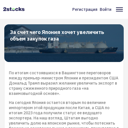
Перейти
к
Регистрация
Войти
Меню
Ос
основному
содержанию
учётной
на
записи
За счет чего Япония хочет увеличить
объем закупок газа
пользователя
По итогам состоявшихся в Вашингтоне переговоров
между премьер-министром Японии и президентом США
Дональд Трамп выразил желание увеличить экспорт в
страну сжиженного природного газа «на
взаимовыгодной основе».
На сегодня Япония остается вторым по величине
импортером этой продукции после Китая, а США по
итогам 2023 года получили статус ее ведущего
экспортера. На наш взгляд, Штатам выгодно
увеличить долю на японском рынке, чтобы потеснить