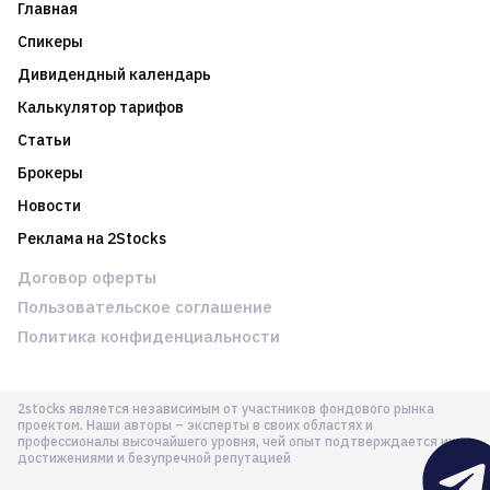
Главная
Спикеры
Дивидендный календарь
Калькулятор тарифов
Статьи
Брокеры
Новости
Реклама на 2Stocks
Договор оферты
Пользовательское соглашение
Политика конфиденциальности
2stocks является независимым от участников фондового рынка
проектом. Наши авторы – эксперты в своих областях и
профессионалы высочайшего уровня, чей опыт подтверждается их
достижениями и безупречной репутацией