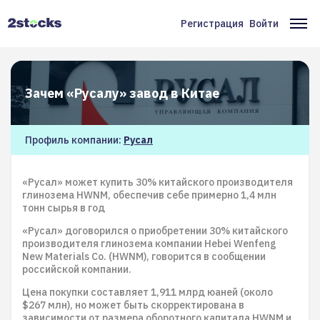
Перейти
к
Регистрация
Войти
Меню
Ос
основному
содержанию
учётной
на
записи
Зачем «Русалу» завод в Китае
пользователя
Профиль компании:
Русал
«Русал» может купить 30% китайского производителя
глинозема HWNM, обеспечив себе примерно 1,4 млн
тонн сырья в год
«Русал» договорился о приобретении 30% китайского
производителя глинозема компании Hebei Wenfeng
New Materials Co. (HWNM), говорится в сообщении
российской компании.
Цена покупки составляет 1,911 млрд юаней (около
$267 млн), но может быть скорректирована в
зависимости от размера оборотного капитала HWNM и