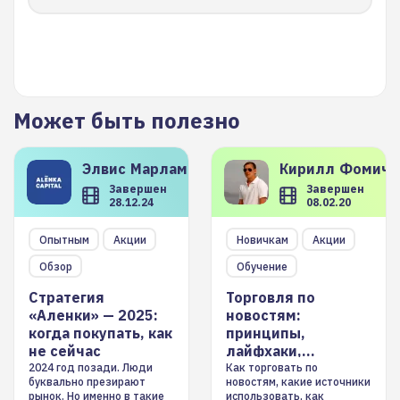
Может быть полезно
Элвис
Марламов
Кирилл
Фомиче
Завершен
Завершен
28.12.24
08.02.20
Опытным
Акции
Новичкам
Акции
Обзор
Обучение
Стратегия
Торговля по
«Аленки» — 2025:
новостям:
когда покупать, как
принципы,
не сейчас
лайфхаки,
инструменты
2024 год позади. Люди
Как торговать по
буквально презирают
новостям, какие источники
рынок. Но именно в такие
использовать, как