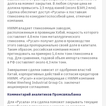
долга на момент закрытия. В любом случае цена не
должна превысить 2,5 млрд юаней (около $349,2 млн).
Сделка обеспечит доступ «Русала» к поставкам
глинозема по конкурентоспособной цене, отмечает
компания.
HWNM владеет глиноземным заводом,
расположенным в провинции Хэбэй, мощность которого
составляет 4,8 млн тонн металлургического
глинозема. «Русал» получит долю в производстве
этого завода пропорционально своей доле в капитале.
Таким образом, российская компания может
претендовать на примерно 1,4 млн тонн глинозема в
год. Для сравнения, годовой объем импорта глинозема
в РФ составляет около 4,3 млн тонн.
Завершение сделки зависит от одобрения властей
Китай, корпоративных действий и согласия кредиторов
HWNM. «Русал» и контролирующая с HWNM компания
Hebei Wenfeng Industrial Group Co. заключат
акционерное соглашение.
Комментарий аналитиков Промсвязьбанка
Для «Русала» эта сделка поможет закрывать текущие