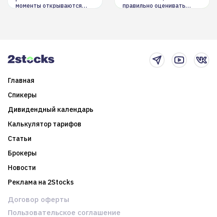
моменты открываются
правильно оценивать
долгосрочные
информацию. Также автор
возможности. Обсудим
покажет краткосрочные и
итоги года и стратегию на
среднесрочные
2025-й
торговые стратегии на
новостном потоке
Главная
Спикеры
Дивидендный календарь
Калькулятор тарифов
Статьи
Брокеры
Новости
Реклама на 2Stocks
Договор оферты
Пользовательское соглашение