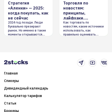
Стратегия
Торговля по
«Аленки» — 2025:
новостям:
когда покупать, как
принципы,
не сейчас
лайфхаки,
инструменты
2024 год позади. Люди
Как торговать по
буквально презирают
новостям, какие источники
рынок. Но именно в такие
использовать, как
моменты открываются
правильно оценивать
долгосрочные
информацию. Также автор
возможности. Обсудим
покажет краткосрочные и
итоги года и стратегию на
среднесрочные
2025-й
торговые стратегии на
новостном потоке
Главная
Спикеры
Дивидендный календарь
Калькулятор тарифов
Статьи
Брокеры