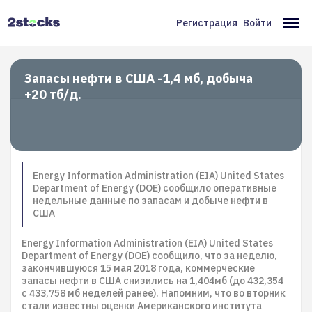
Перейти
к
Регистрация
Войти
Меню
Ос
основному
содержанию
учётной
на
записи
Запасы нефти в США -1,4 мб, добыча
+20 тб/д.
пользователя
Energy Information Administration (EIA) United States
Department of Energy (DOE) сообщило оперативные
недельные данные по запасам и добыче нефти в
США
Energy Information Administration (EIA) United States
Department of Energy (DOE) сообщило, что за неделю,
закончившуюся 15 мая 2018 года, коммерческие
запасы нефти в США снизились на 1,404мб (до 432,354
с 433,758 мб неделей ранее). Напомним, что во вторник
стали известны оценки Американского института