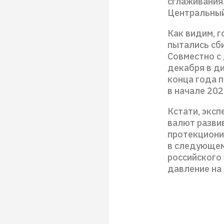
сглаживания.
Центральный
Как видим, 
пытались сби
Совместно с 
декабря в д
конца года п
в начале 202
Кстати, эксп
валют разви
протекциони
в следующем
российского 
давление на