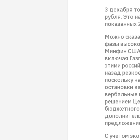
3 декабря т
рубля. Это н
показанных 
Можно сказа
фазы высоко
Минфин США 
включая Газ
этими росси
назад резко
поскольку н
остановки в
вербальные и
решением Це
бюджетного 
дополнитель
предложение
С учетом эко