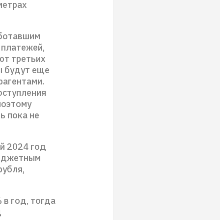
метрах
аботавшим
 платежей,
ют третьих
ы будут еще
рагентами.
оступления
поэтому
ь пока не
ый 2024 год
бюджетным
рубля,
 в год, тогда
д