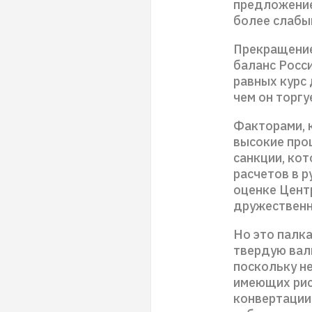
предложением
более слабый
Прекращение
баланс Росси
равных курс
чем он торгу
Факторами, 
высокие проц
санкции, ко
расчетов в 
оценке Центр
дружественн
Но это палка
твердую валю
поскольку н
имеющих рис
конвертации.