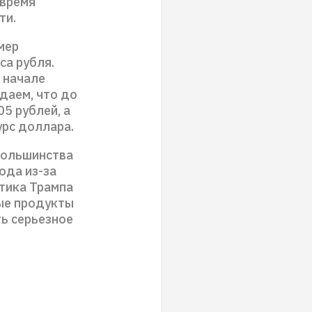
 время
ти.
мер
са рубля.
в начале
даем, что до
5 рублей, а
урс доллара.
 большинства
ода из-за
тика Трампа
ые продукты
ть серьезное