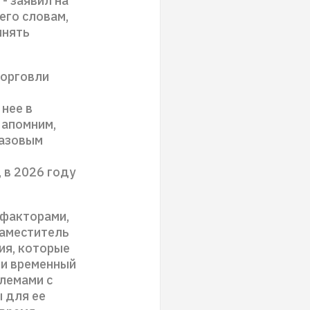
- заявил на
его словам,
инять
торговли
нее в
Напомним,
базовым
 в 2026 году
 факторами,
заместитель
ия, которые
ли временный
блемами с
ы для ее