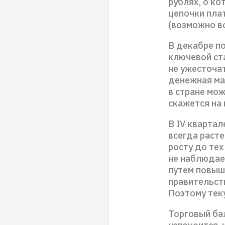
рублях, о ко
цепочки пла
(возможно во
В декабре п
ключевой ст
не ужесточа
денежная ма
в стране мож
скажется на 
В IV квартал
всегда раст
росту до тех
не наблюдаем
путем повыш
правительств
Поэтому тек
Торговый ба