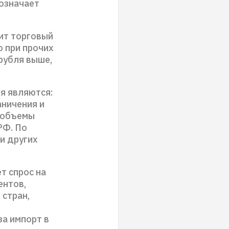
 означает
ит торговый
о при прочих
рубля выше,
я являются:
аничения и
е объемы
РФ. По
и других
т спрос на
ентов,
 стран,
за импорт в