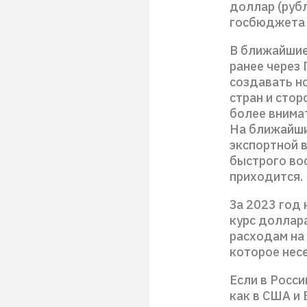
доллар (руб
госбюджета 
В ближайшие
ранее через
создавать н
стран и сто
более внима
На ближайши
экспортной 
быстрого во
приходится.
За 2023 год 
курс доллар
расходам на
которое несе
Если в Росси
как в США и 