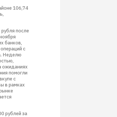
айоне 106,74
ь,
 рубля после
 ноября
х банков,
 операций с
а. Неделю
остью,
а ожиданиях
ния помогли
вкупе с
ы в рамках
 рынке
ается
00 рублей за