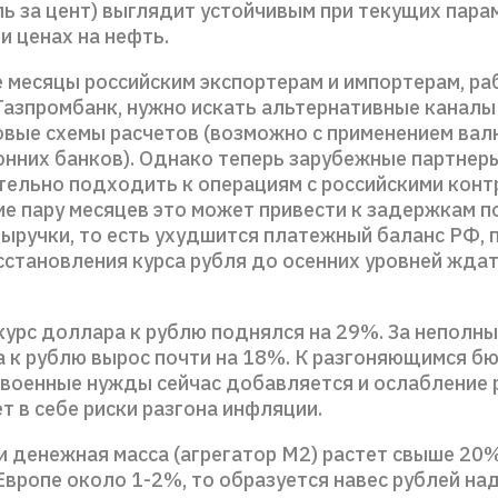
ль за цент) выглядит устойчивым при текущих пара
и ценах на нефть.
 месяцы российским экспортерам и импортерам, р
 Газпромбанк, нужно искать альтернативные каналы
овые схемы расчетов (возможно с применением вал
ронних банков). Однако теперь зарубежные партнер
тельно подходить к операциям с российскими конт
е пару месяцев это может привести к задержкам п
выручки, то есть ухудшится платежный баланс РФ, 
сстановления курса рубля до осенних уровней ждат
курс доллара к рублю поднялся на 29%. За неполн
а к рублю вырос почти на 18%. К разгоняющимся 
 военные нужды сейчас добавляется и ослабление 
т в себе риски разгона инфляции.
и денежная масса (агрегатор М2) растет свыше 20%
Европе около 1-2%, то образуется навес рублей на