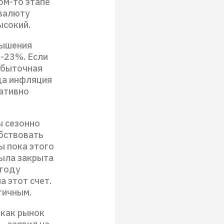
ком-то этапе
 валюту
ысокий.
вышения
-23%. Если
збыточная
да инфляция
гативно
ы сезонно
обствовать
ы пока этого
была закрыта
 году
а этот счет.
гичным.
 как рынок