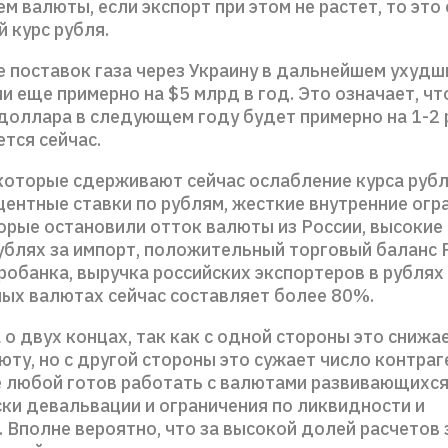
 валюты, если экспорт при этом не растет, то это
 курс рубля.
 поставок газа через Украину в дальнейшем ухудш
и еще примерно на $5 млрд в год. Это означает, чт
 доллара в следующем году будет примерно на 1-2 
ется сейчас.
которые сдерживают сейчас ослабление курса рубл
ентные ставки по рублям, жесткие внутренние огр
торые остановили отток валюты из России, высоки
рублях за импорт, положительный торговый баланс 
обанка, выручка российских экспортеров в рублях 
ых валютах сейчас составляет более 80%.
 о двух концах, так как с одной стороны это снижае
ту, но с другой стороны это сужает число контраг
е любой готов работать с валютами развивающихся
ки девальвации и ограничения по ликвидности и
 Вполне вероятно, что за высокой долей расчетов 