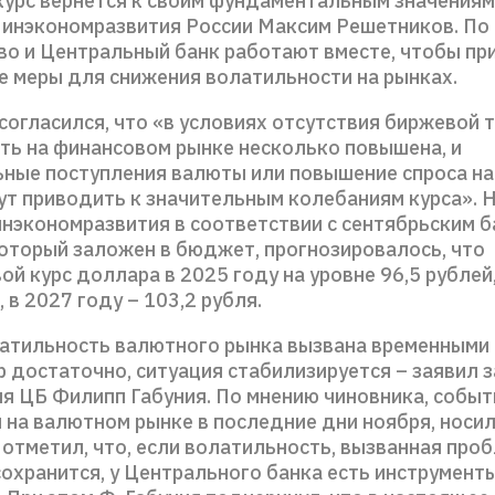
курс вернется к своим фундаментальным значениям 
Минэкономразвития России Максим Решетников. По 
во и Центральный банк работают вместе, чтобы пр
 меры для снижения волатильности на рынках.
согласился, что «в условиях отсутствия биржевой 
ть на финансовом рынке несколько повышена, и
ные поступления валюты или повышение спроса на 
ут приводить к значительным колебаниям курса». 
инэкономразвития в соответствии с сентябрьским 
который заложен в бюджет, прогнозировалось, что
й курс доллара в 2025 году на уровне 96,5 рублей,
, в 2027 году – 103,2 рубля.
атильность валютного рынка вызвана временными
р достаточно, ситуация стабилизируется – заявил 
я ЦБ Филипп Габуния. По мнению чиновника, событ
 на валютном рынке в последние дни ноября, носи
 отметил, что, если волатильность, вызванная про
охранится, у Центрального банка есть инструмент