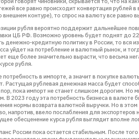
торой говорят чиновники, скрывается то, что на ка
тежей все равно происходит конвертация рублей в
 внешнем контуре), то спрос на валюту все равно в
озиции рубля вероятно поддержит дальнейшее по
авки ЦБ РФ. Возможно уровень будет поднят до 22
ть денежно-кредитную политику в России, то вся и
сса уйдет на потребление и валютный рынок, и тог
ет еще более значительно вырасти, что весьма не
курсе рубля.
е потребность в импорте, а значит в покупке валют
ет. Растущая рублевая денежная масса будет спос
 пор, пока импорт не станет слишком дорогим. Но м
. В 2023 году эта потребность бизнеса в валюте 
ения нормы возврата валютной выручки. Но в этом
о, напротив, ввело послабления для экспортеров н
ущее обесценение курса рубля выглядит вполне ло
ланс России пока остается стабильным. После того