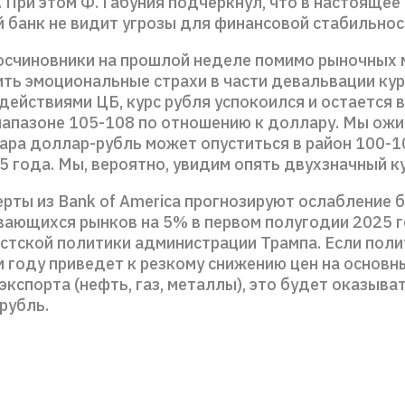
 При этом Ф. Габуния подчеркнул, что в настоящее
 банк не видит угрозы для финансовой стабильнос
госчиновники на прошлой неделе помимо рыночных 
ть эмоциональные страхи в части девальвации кур
действиями ЦБ, курс рубля успокоился и остается 
иапазоне 105-108 по отношению к доллару. Мы ожи
ара доллар-рубль может опуститься в район 100-10
5 года. Мы, вероятно, увидим опять двухзначный к
ерты из Bank of America прогнозируют ослабление
вающихся рынков на 5% в первом полугодии 2025 г
стской политики администрации Трампа. Если поли
 году приведет к резкому снижению цен на основн
экспорта (нефть, газ, металлы), это будет оказыва
 рубль.