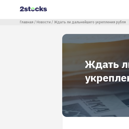
Перейти
к
основному
содержанию
Строка навигации
Главная
Новости
Ждать ли дальнейшего укрепления рубля
Ждать л
укрепле