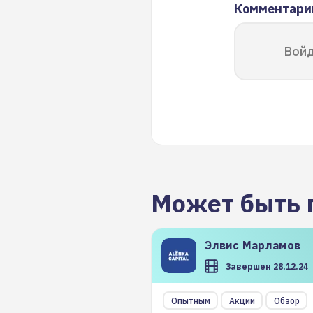
Комментари
Войд
Может быть 
Элвис
Марламов
Завершен 28.12.24
Опытным
Акции
Обзор