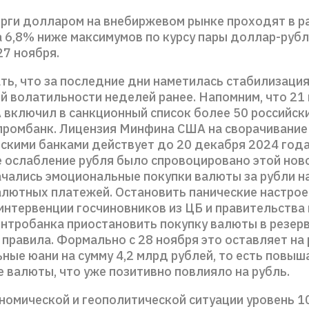
орги долларом на внебиржевом рынке проходят в р
а 6,8% ниже максимумов по курсу пары доллар-рубл
27 ноября.
ть, что за последние дни наметилась стабилизация
й волатильности неделей ранее. Напомним, что 21
включил в санкционный список более 50 российски
промбанк. Лицензия Минфина США на сворачивание
йскими банками действует до 20 декабря 2024 год
е ослабление рубля было спровоцировано этой нов
ачались эмоциональные покупки валюты за рубли н
алютных платежей. Остановить панические настрое
нтервенции госчиновников из ЦБ и правительства 
нтробанка приостановить покупку валюты в резерв
правила. Формально с 28 ноября это оставляет на
ные юани на сумму 4,2 млрд рублей, то есть повыш
 валюты, что уже позитивно повлияло на рубль.
номической и геополитической ситуации уровень 1