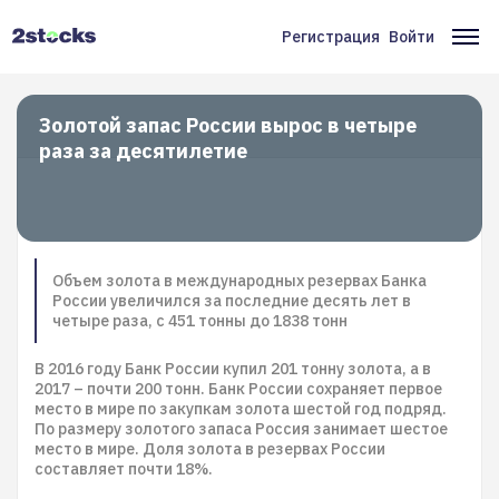
Перейти
к
Регистрация
Войти
Меню
Ос
основному
содержанию
учётной
на
записи
Золотой запас России вырос в четыре
раза за десятилетие
пользователя
Объем золота в международных резервах Банка
России увеличился за последние десять лет в
четыре раза, с 451 тонны до 1838 тонн
В 2016 году Банк России купил 201 тонну золота, а в
2017 – почти 200 тонн. Банк России сохраняет первое
место в мире по закупкам золота шестой год подряд.
По размеру золотого запаса Россия занимает шестое
место в мире. Доля золота в резервах России
составляет почти 18%.