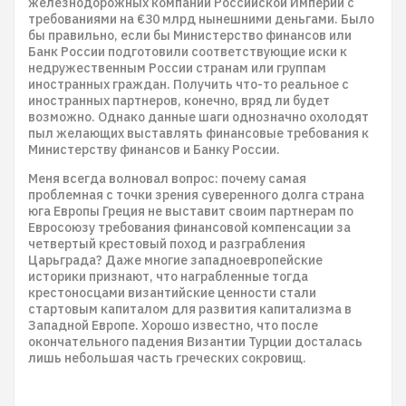
железнодорожных компаний Российской Империи с
требованиями на €30 млрд нынешними деньгами. Было
бы правильно, если бы Министерство финансов или
Банк России подготовили соответствующие иски к
недружественным России странам или группам
иностранных граждан. Получить что-то реальное с
иностранных партнеров, конечно, вряд ли будет
возможно. Однако данные шаги однозначно охолодят
пыл желающих выставлять финансовые требования к
Министерству финансов и Банку России.
Меня всегда волновал вопрос: почему самая
проблемная с точки зрения суверенного долга страна
юга Европы Греция не выставит своим партнерам по
Евросоюзу требования финансовой компенсации за
четвертый крестовый поход и разграбления
Царьграда? Даже многие западноевропейские
историки признают, что награбленные тогда
крестоносцами византийские ценности стали
стартовым капиталом для развития капитализма в
Западной Европе. Хорошо известно, что после
окончательного падения Византии Турции досталась
лишь небольшая часть греческих сокровищ.