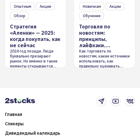
Опытным
Акции
Новичкам
Акции
Обзор
Обучение
Стратегия
Торговля по
«Аленки» — 2025:
новостям:
когда покупать, как
принципы,
не сейчас
лайфхаки,
инструменты
2024 год позади. Люди
Как торговать по
буквально презирают
новостям, какие источники
рынок. Но именно в такие
использовать, как
моменты открываются
правильно оценивать
долгосрочные
информацию. Также автор
возможности. Обсудим
покажет краткосрочные и
итоги года и стратегию на
среднесрочные
2025-й
торговые стратегии на
новостном потоке
Главная
Спикеры
Дивидендный календарь