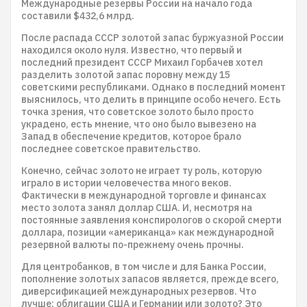
Международные резервы России на начало года
составили $432,6 млрд.
После распада СССР золотой запас буржуазной России
находился около нуля. Известно, что первый и
последний президент СССР Михаил Горбачев хотел
разделить золотой запас поровну между 15
советскими республиками. Однако в последний момент
выяснилось, что делить в принципе особо нечего. Есть
точка зрения, что советское золото было просто
украдено, есть мнение, что оно было вывезено на
Запад в обеспечение кредитов, которое брало
последнее советское правительство.
Конечно, сейчас золото не играет ту роль, которую
играло в истории человечества много веков.
Фактически в международной торговле и финансах
место золота занял доллар США. И, несмотря на
постоянные заявления конспирологов о скорой смерти
доллара, позиции «американца» как международной
резервной валюты по-прежнему очень прочны.
Для центробанков, в том числе и для Банка России,
пополнение золотых запасов является, прежде всего,
диверсификацией международных резервов. Что
лучше: облигации США и Германии или золото? Это