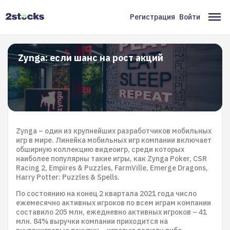
Перейти
к
Регистрация
Войти
Меню
Ос
основному
содержанию
учётной
на
записи
Zynga: если шанс на рост акций
пользователя
Zynga – один из крупнейших разработчиков мобильных
игр в мире. Линейка мобильных игр компании включает
обширную коллекцию видеоигр, среди которых
наиболее популярны такие игры, как Zynga Poker, CSR
Racing 2, Empires & Puzzles, FarmVille, Emerge Dragons,
Harry Potter: Puzzles & Spells.
По состоянию на конец 2 квартала 2021 года число
ежемесячно активных игроков по всем играм компании
составило 205 млн, ежедневно активных игроков – 41
млн. 84% выручки компании приходится на