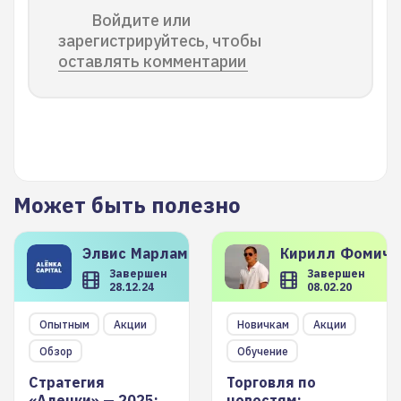
Войдите или
зарегистрируйтесь, чтобы
оставлять комментарии
Может быть полезно
Элвис
Марламов
Кирилл
Фомиче
Завершен
Завершен
28.12.24
08.02.20
Опытным
Акции
Новичкам
Акции
Обзор
Обучение
Стратегия
Торговля по
«Аленки» — 2025:
новостям: