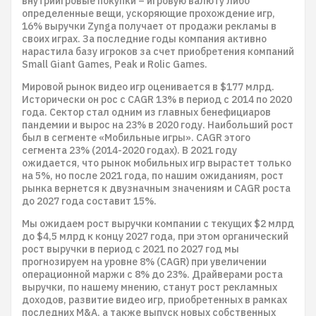
внутриигровые покупки – игровую валюту либо
определенные вещи, ускоряющие прохождение игр,
16% выручки Zynga получает от продажи рекламы в
своих играх. За последние годы компания активно
нарастила базу игроков за счет приобретения компаний
Small Giant Games, Peak и Rolic Games.
Мировой рынок видео игр оценивается в $177 млрд.
Исторически он рос с CAGR 13% в период с 2014 по 2020
года. Сектор стал одним из главных бенефициаров
пандемии и вырос на 23% в 2020 году. Наибольший рост
был в сегменте «Мобильные игры». CAGR этого
сегмента 23% (2014-2020 годах). В 2021 году
ожидается, что рынок мобильных игр вырастет только
на 5%, но после 2021 года, по нашим ожиданиям, рост
рынка вернется к двузначным значениям и CAGR роста
до 2027 года составит 15%.
Мы ожидаем рост выручки компании с текущих $2 млрд
до $4,5 млрд к концу 2027 года, при этом органический
рост выручки в период с 2021 по 2027 год мы
прогнозируем на уровне 8% (CAGR) при увеличении
операционной маржи с 8% до 23%. Драйверами роста
выручки, по нашему мнению, станут рост рекламных
доходов, развитие видео игр, приобретенных в рамках
последних M&A, а также выпуск новых собственных