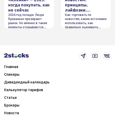
когда покупать, как
принципы,
не сейчас
лайфхаки,
инструменты
2024 год позади. Люди
Как торговать по
буквально презирают
новостям, какие источники
рынок. Но именно в такие
использовать, как
моменты открываются
правильно оценивать
долгосрочные
информацию. Также автор
возможности. Обсудим
покажет краткосрочные и
итоги года и стратегию на
среднесрочные
2025-й
торговые стратегии на
новостном потоке
Главная
Спикеры
Дивидендный календарь
Калькулятор тарифов
Статьи
Брокеры
Новости