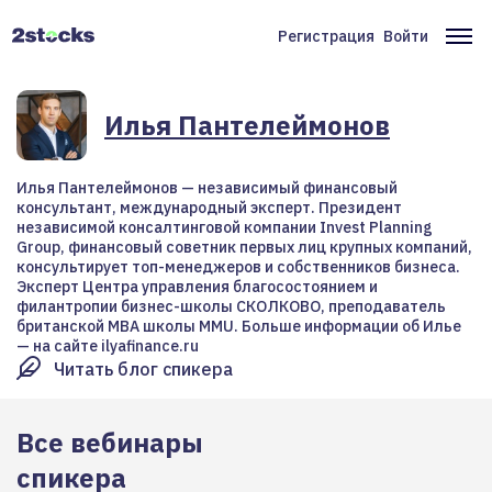
Перейти
к
Регистрация
Войти
Меню
Ос
основному
содержанию
учётной
на
записи
Илья Пантелеймонов
пользователя
Илья Пантелеймонов — независимый финансовый
консультант, международный эксперт. Президент
независимой консалтинговой компании Invest Planning
Group, финансовый советник первых лиц крупных компаний,
консультирует топ-менеджеров и собственников бизнеса.
Эксперт Центра управления благосостоянием и
филантропии бизнес-школы СКОЛКОВО, преподаватель
британской MBA школы MMU. Больше информации об Илье
— на сайте ilyafinance.ru
Читать блог спикера
Все вебинары
спикера