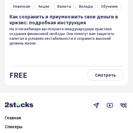
Как сохранить и приумножить свои деньги в
Новичкам
Акции
Валюта
Вклады
Обучение
кризис: подробная инструкция
Как сохранить и приумножить свои деньги в
кризис: подробная инструкция
На этом вебинаре вы получите международные практики
создания финансовой свободы. Они помогут вам защитить
капитал в условиях нестабильности и сохранить высокий
уровень жизни
FREE
Смотреть
Главная
Спикеры