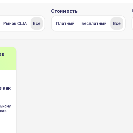
Стоимость
Рынок США
Все
Платный
Бесплатный
Все
ов
 как
 как
льному
лога