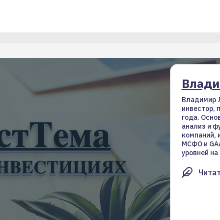
Влади
Владимир 
инвестор, п
года. Осно
анализ и 
компаний, 
МСФО и GAA
уровней на
Читат