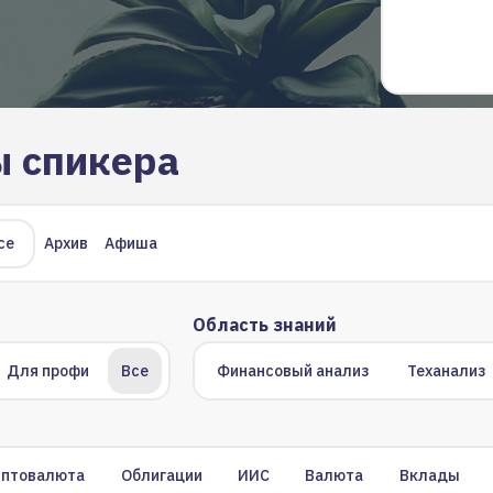
ы спикера
се
Архив
Афиша
Область знаний
Для профи
Все
Финансовый анализ
Теханализ
иптовалюта
Облигации
ИИС
Валюта
Вклады