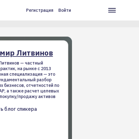
Регистрация
Войти
Меню
Основн
учётной
навига
записи
пользователя
мир Литвинов
Литвинов — частный
рактик, на рынке с 2013
вная специализация — это
фундаментальный разбор
их бизнесов, отчетностей по
P, а также расчет целевых
 покупку/продажу активов
ь блог спикера