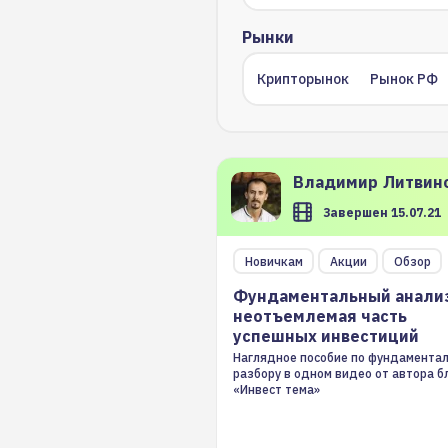
Рынки
Крипторынок
Рынок РФ
Владимир
Литвин
Завершен 15.07.21
Фундаментальный анализ
Новичкам
Акции
Обзор
неотъемлемая часть
Фундаментальный анализ
успешных инвестиций
неотъемлемая часть
успешных инвестиций
Наглядное пособие по фундамента
разбору в одном видео от автора б
«Инвест тема»