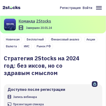
Перейти
к
Регистрация
Войти
Меню
Ос
основному
содержанию
учётной
на
Команда
2Stocks
записи
Завершен 20.01.24
пользователя
Новичкам
Бесплатный
Финансовый анализ
Акции
Валюта
ИИС
Рынок РФ
Стратегия 2Stocks на 2024
год: без иксов, но со
здравым смыслом
Доступно после регистрации
Запись вебинара
Презентация спикера