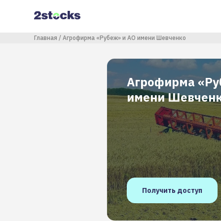
Перейти
к
основному
содержанию
Строка навигации
Главная
Агрофирма «Рубеж» и АО имени Шевченко
Агрофирма «Ру
имени Шевчен