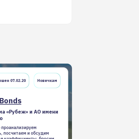
шен 07.02.20
Новичкам
Bonds
а «Рубеж» и АО имени
о
 проанализируем
, посчитаем и обсудим
е коэффициенты, бросим