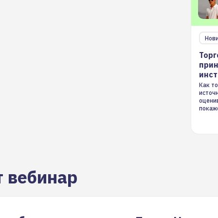
Нов
Торг
прин
инс
Как то
источ
оцени
покаж
торгов
т вебинар