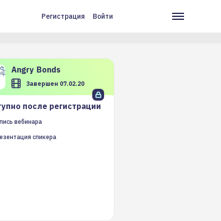
Регистрация
Войти
Меню
Основн
учётной
навига
записи
пользователя
Angry
Bonds
Завершен 07.02.20
упно после регистрации
пись вебинара
езентация спикера