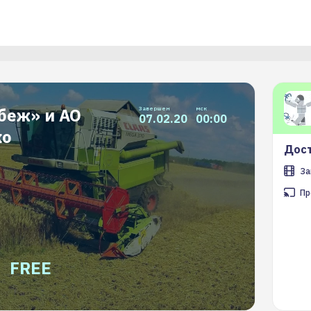
беж» и АО
Завершен
мск
07.02.20
00:00
ко
Дост
За
Пр
FREE