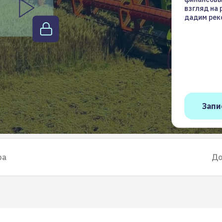
взгляд на 
дадим рек
ра
До