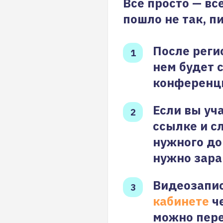
Все просто — вс
пошло не так, п
После реги
нем будет 
конференц
Если вы уч
ссылке и с
нужного до
нужно зара
Видеозапис
кабинете
че
можно пере