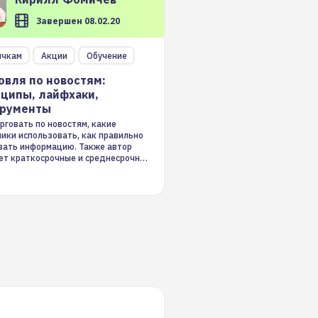
Завершен 08.02.20
ичкам
Акции
Обучение
овля по новостям:
ципы, лайфхаки,
трументы
рговать по новостям, какие
ники использовать, как правильно
вать информацию. Также автор
ет краткосрочные и среднесрочные
ые стратегии на новостном потоке