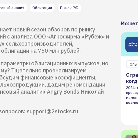
совый анализ
Облигации
Рынок РФ
Может
нает новый сезон обзоров по рынку
й c анализа ООО «Агрофирма «Рубеж» и
вух сельхозпроизводителей,
 облигации на 750 млн рублей.
 параметры облигационных выпусков, но
Опы
ему? Тщательно проанализируем
Стра
 обсудим финансовые коэффициенты,
когд
ельхозпродукции, дадим рекомендации.
2024 
нсовый аналитик Angry Bonds Николай
презир
момен
возмож
страте
вопросов: support@2stocks.ru