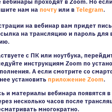
е вебинары проходят в Zoom. Но если
ишите нам на
почту
или в
Telegram
.
страции на вебинар вам придет пись
ссылка на трансляцию и пароль для 
ию.
аствуете с ПК или ноутбука, перейди
ледуйте инструкциям Zoom по устан
полнения. А если смотрите со смарт
нее установить
приложение Zoom
.
ь и материалы вебинара появятся в
рез несколько часов после трансля
сматривать многократно.