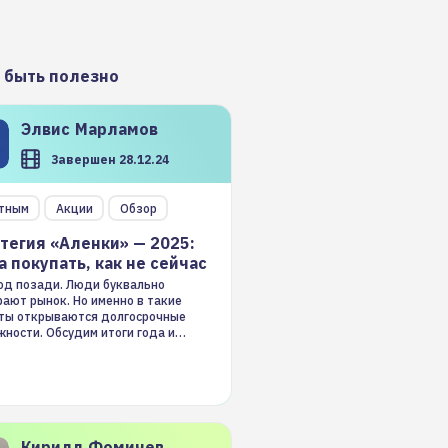
 быть полезно
Элвис
Марламов
Завершен 28.12.24
тным
Акции
Обзор
тегия «Аленки» — 2025:
а покупать, как не сейчас
год позади. Люди буквально
ают рынок. Но именно в такие
ты открываются долгосрочные
ности. Обсудим итоги года и
гию на 2025-й
Кирилл
Фомичев