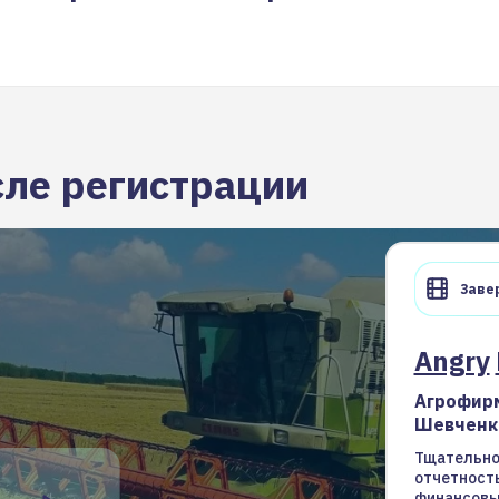
сле регистрации
Завер
Angry
Агрофирм
Шевченк
Тщательно
отчетность
финансовы