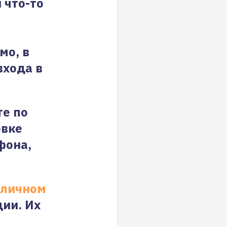
 что-то
мо, в
входа в
те по
овке
фона,
личном
ции. Их