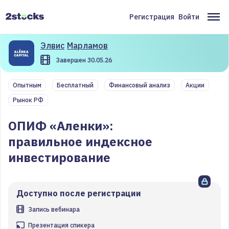
Перейти
к
Регистрация
Войти
Меню
Ос
основному
содержанию
учётной
на
Элвис
Марламов
записи
Завершен 30.05.26
пользователя
Опытным
Бесплатный
Финансовый анализ
Акции
Рынок РФ
ОПИФ «Аленки»:
правильное индексное
инвестирование
Доступно после регистрации
Запись вебинара
Презентация спикера