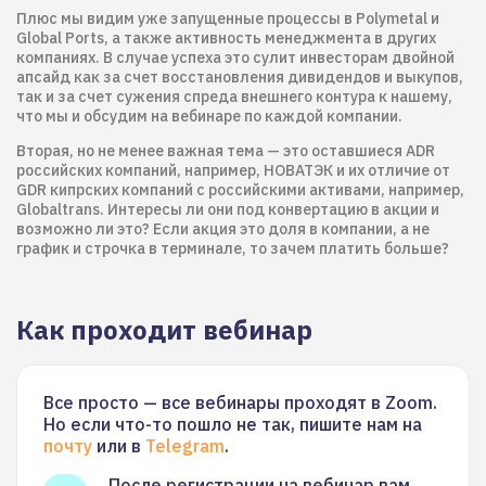
Плюс мы видим уже запущенные процессы в Polymetal и
Global Ports, а также активность менеджмента в других
компаниях. В случае успеха это сулит инвесторам двойной
апсайд как за счет восстановления дивидендов и выкупов,
так и за счет сужения спреда внешнего контура к нашему,
что мы и обсудим на вебинаре по каждой компании.
Вторая, но не менее важная тема — это оставшиеся ADR
российских компаний, например, НОВАТЭК и их отличие от
GDR кипрских компаний с российскими активами, например,
Globaltrans. Интересы ли они под конвертацию в акции и
возможно ли это? Если акция это доля в компании, а не
график и строчка в терминале, то зачем платить больше?
Как проходит вебинар
Все просто — все вебинары проходят в Zoom.
Но если что-то пошло не так, пишите нам на
почту
или в
Telegram
.
После регистрации на вебинар вам