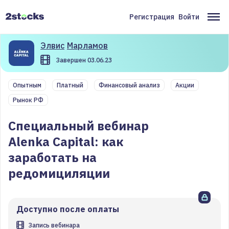
Перейти
к
Регистрация
Войти
Меню
Ос
основному
содержанию
учётной
на
Элвис
Марламов
записи
Завершен 03.06.23
пользователя
Опытным
Платный
Финансовый анализ
Акции
Рынок РФ
Специальный вебинар
Alenka Capital: как
заработать на
редомициляции
Доступно после оплаты
Запись вебинара