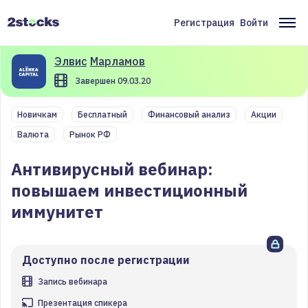
Перейти
к
Регистрация
Войти
Меню
Ос
основному
содержанию
учётной
на
Элвис
Марламов
записи
Завершен 09.03.20
пользователя
Новичкам
Бесплатный
Финансовый анализ
Акции
Валюта
Рынок РФ
Антивирусный вебинар:
повышаем инвестиционный
иммунитет
Доступно после регистрации
Запись вебинара
Презентация спикера