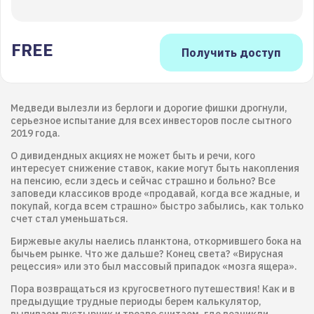
FREE
Медведи вылезли из берлоги и дорогие фишки дрогнули,
серьезное испытание для всех инвесторов после сытного
2019 года.
О дивидендных акциях не может быть и речи, кого
интересует снижение ставок, какие могут быть накопления
на пенсию, если здесь и сейчас страшно и больно? Все
заповеди классиков вроде «продавай, когда все жадные, и
покупай, когда всем страшно» быстро забылись, как только
счет стал уменьшаться.
Биржевые акулы наелись планктона, откормившего бока на
бычьем рынке. Что же дальше? Конец света? «Вирусная
рецессия» или это был массовый припадок «мозга ящера».
Пора возвращаться из кругосветного путешествия! Как и в
предыдущие трудные периоды берем калькулятор,