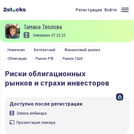
Перейти
к
Регистрация
Войти
Меню
Ос
основному
содержанию
учётной
на
Тамара
Теплова
записи
Завершен 17.11.22
пользователя
Новичкам
Бесплатный
Финансовый анализ
Облигации
Рынок РФ
Рынок США
Риски облигационных
рынков и страхи инвесторов
Доступно после регистрации
Запись вебинара
Презентация спикера