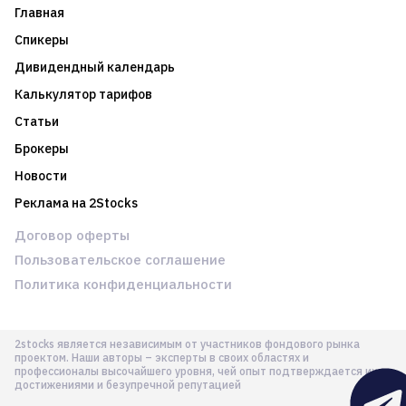
Главная
Спикеры
Дивидендный календарь
Калькулятор тарифов
Статьи
Брокеры
Новости
Реклама на 2Stocks
Договор оферты
Пользовательское соглашение
Политика конфиденциальности
2stocks является независимым от участников фондового рынка
проектом. Наши авторы – эксперты в своих областях и
профессионалы высочайшего уровня, чей опыт подтверждается их
достижениями и безупречной репутацией