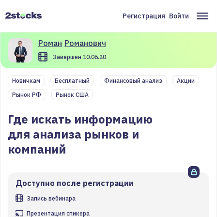
Перейти
к
Регистрация
Войти
Меню
Ос
основному
содержанию
учётной
на
Роман
Романович
записи
Завершен 10.06.20
пользователя
Новичкам
Бесплатный
Финансовый анализ
Акции
Рынок РФ
Рынок США
Где искать информацию
для анализа рынков и
компаний
Доступно после регистрации
Запись вебинара
Презентация спикера