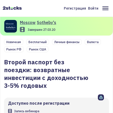
Перейти
к
Регистрация
Войти
Меню
Ос
основному
содержанию
учётной
на
Moscow
Sotheby's
записи
Завершен 27.03.20
пользователя
Новичкам
Бесплатный
Личные финансы
Валюта
Рынок РФ
Рынок США
Второй паспорт без
поездки: возвратные
инвестиции с доходностью
3-5% годовых
Доступно после регистрации
Запись вебинара