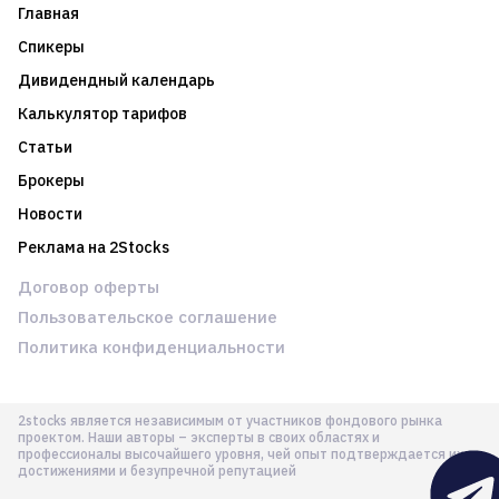
Главная
Спикеры
Дивидендный календарь
Калькулятор тарифов
Статьи
Брокеры
Новости
Реклама на 2Stocks
Договор оферты
Пользовательское соглашение
Политика конфиденциальности
2stocks является независимым от участников фондового рынка
проектом. Наши авторы – эксперты в своих областях и
профессионалы высочайшего уровня, чей опыт подтверждается их
достижениями и безупречной репутацией