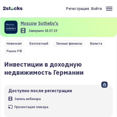
Перейти
к
Регистрация
Войти
Меню
Ос
основному
содержанию
учётной
на
Moscow
Sotheby's
записи
Завершен 18.07.19
пользователя
Новичкам
Бесплатный
Личные финансы
Валюта
Рынок РФ
Инвестиции в доходную
недвижимость Германии
Доступно после регистрации
Запись вебинара
Презентация спикера