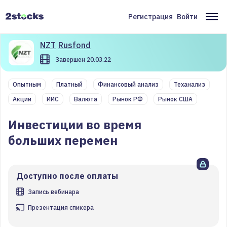
Перейти
к
Регистрация
Войти
Меню
Ос
основному
содержанию
учётной
на
NZT
Rusfond
записи
Завершен 20.03.22
пользователя
Опытным
Платный
Финансовый анализ
Теханализ
Акции
ИИС
Валюта
Рынок РФ
Рынок США
Инвестиции во время
больших перемен
Доступно после оплаты
Запись вебинара
Презентация спикера