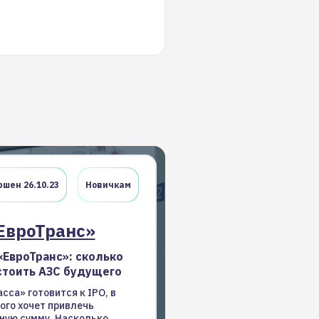
шен 26.10.23
Новичкам
ЕвроТранс»
«ЕвроТранс»: сколько
тоить АЗС будущего
асса» готовится к IPO, в
ого хочет привлечь
ную сумму. Насколько