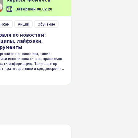
Завершен 08.02.20
ичкам
Акции
Обучение
овля по новостям:
ципы, лайфхаки,
трументы
рговать по новостям, какие
ники использовать, как правильно
вать информацию. Также автор
ет краткосрочные и среднесрочные
ые стратегии на новостном потоке