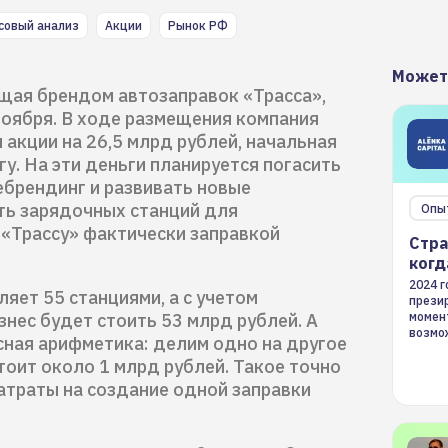
совый анализ
Акции
Рынок РФ
Может
щая брендом автозаправок «Трасса»,
ноября. В ходе размещения компания
 акции на 26,5 млрд рублей, начальная
гу. На эти деньги планируется погасить
ебрендинг и развивать новые
еть зарядочных станций для
Опы
 «Трассу» фактически заправкой
Стра
когд
2024 
яет 55 станциями, а с учетом
презир
знес будет стоить 53 млрд рублей. А
момен
возмож
сная арифметика: делим одно на другое
страте
тоит около 1 млрд рублей. Такое точно
атраты на создание одной заправки