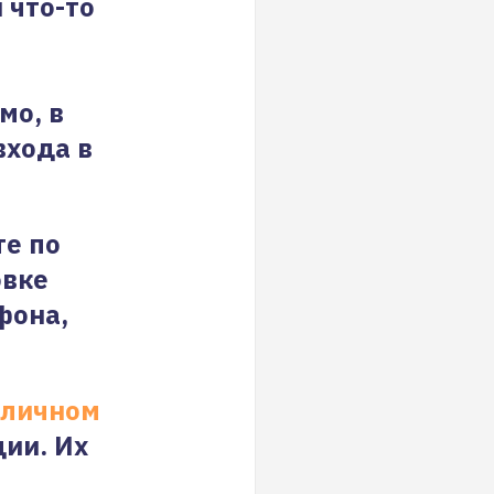
 что-то
мо, в
входа в
те по
овке
фона,
личном
ции. Их