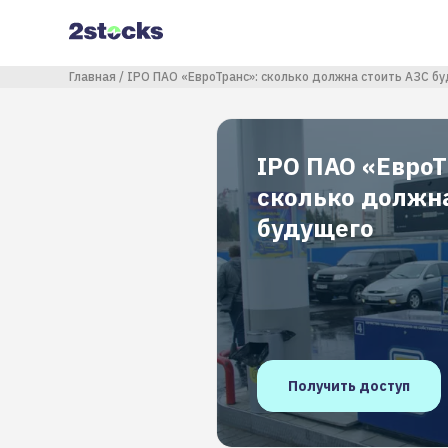
Перейти
к
основному
содержанию
Строка навигации
Главная
IPO ПАО «ЕвроТранс»: сколько должна стоить АЗС б
IPO ПАО «ЕвроТ
сколько должна
будущего