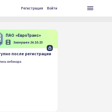
Регистрация
Войти
Меню
Основн
учётной
навига
записи
пользователя
ПАО
«ЕвроТранс»
Завершен 26.10.23
упно после регистрации
пись вебинара