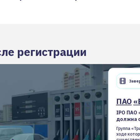
сле регистрации
Завер
ПАО
«
IPO ПАО 
должна с
Группа «Тр
ходе котор
существен