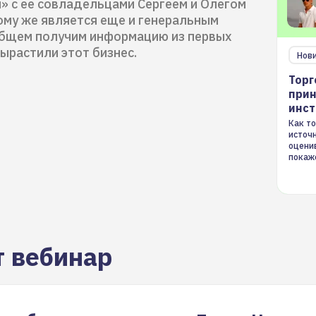
» с ее cовладельцами Сергеем и Олегом
ому же является еще и генеральным
общем получим информацию из первых
вырастили этот бизнес.
Нов
Торг
прин
инс
Как то
источ
оцени
покаж
торгов
т вебинар