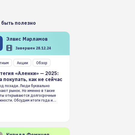
 быть полезно
Элвис
Марламов
Завершен 28.12.24
тным
Акции
Обзор
тегия «Аленки» — 2025:
а покупать, как не сейчас
год позади. Люди буквально
ают рынок. Но именно в такие
ты открываются долгосрочные
ности. Обсудим итоги года и
гию на 2025-й
Кирилл
Фомичев