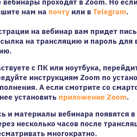
е вебинары проходят в Zoom. Но если
ишите нам на
почту
или в
Telegram
.
страции на вебинар вам придет пись
ссылка на трансляцию и пароль для 
ию.
аствуете с ПК или ноутбука, перейди
ледуйте инструкциям Zoom по устан
полнения. А если смотрите со смарт
нее установить
приложение Zoom
.
ь и материалы вебинара появятся в
рез несколько часов после трансля
сматривать многократно.