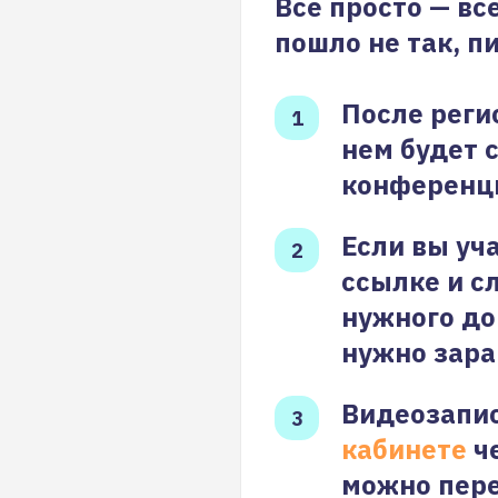
Все просто — вс
пошло не так, п
После реги
нем будет 
конференц
Если вы уч
ссылке и с
нужного до
нужно зара
Видеозапис
кабинете
че
можно пере