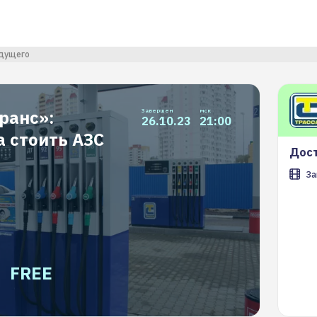
удущего
ранс»:
Завершен
мск
26.10.23
21:00
 стоить АЗС
Дост
За
FREE