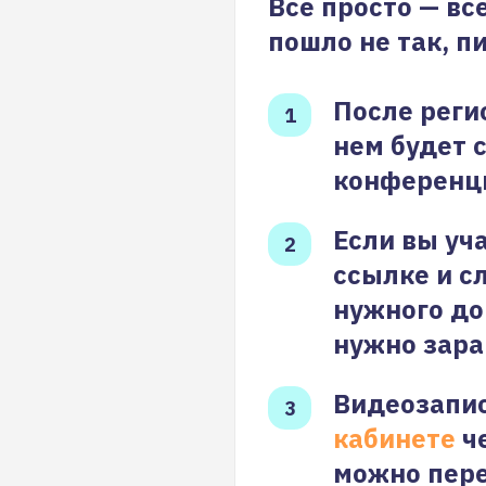
Все просто — вс
пошло не так, п
После реги
нем будет 
конференц
Если вы уч
ссылке и с
нужного до
нужно зара
Видеозапис
кабинете
че
можно пере