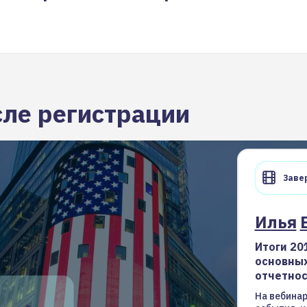
сле регистрации
Завер
Илья
Итоги 20
основных
отчетнос
На вебина