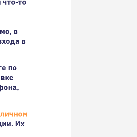
 что-то
мо, в
входа в
те по
овке
фона,
личном
ции. Их