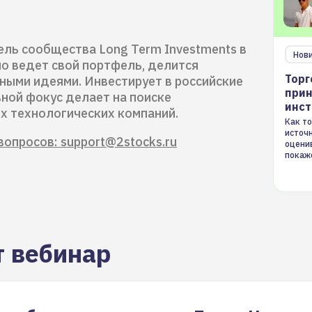
ль сообщества Long Term Investments в
Нов
но ведет свой портфель, делится
Торг
ными идеями. Инвестирует в российские
прин
вной фокус делает на поиске
инс
х технологических компаний.
Как то
источ
вопросов: support@2stocks.ru
оцени
покаж
торгов
т вебинар