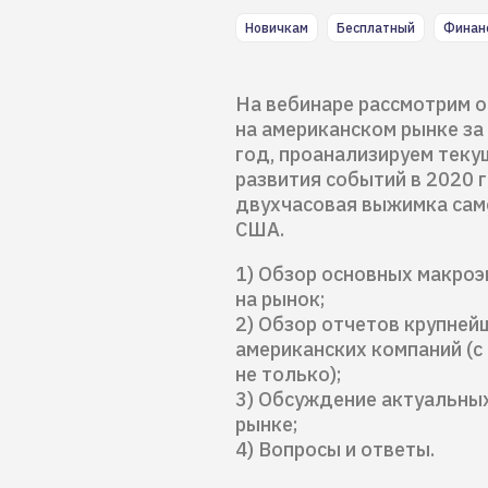
Новичкам
Бесплатный
Финан
На вебинаре рассмотрим 
на американском рынке за
год, проанализируем тек
развития событий в 2020 
двухчасовая выжимка само
США.
1) Обзор основных макроэ
на рынок;
2) Обзор отчетов крупней
американских компаний (с
не только);
3) Обсуждение актуальны
рынке;
4) Вопросы и ответы.