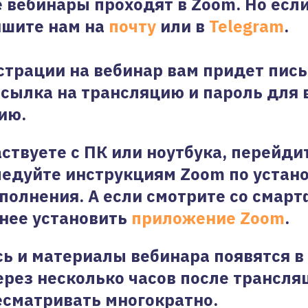
е вебинары проходят в Zoom. Но если
ишите нам на
почту
или в
Telegram
.
страции на вебинар вам придет пись
ссылка на трансляцию и пароль для 
ию.
аствуете с ПК или ноутбука, перейди
ледуйте инструкциям Zoom по устан
полнения. А если смотрите со смарт
нее установить
приложение Zoom
.
ь и материалы вебинара появятся в
рез несколько часов после трансля
сматривать многократно.