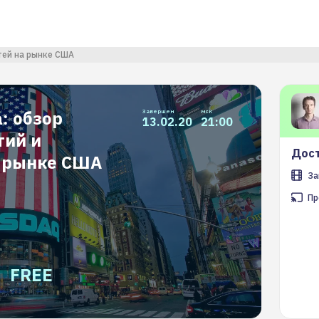
стей на рынке США
: обзор
Завершен
мск
13.02.20
21:00
тий и
Дост
а рынке США
За
Пр
FREE