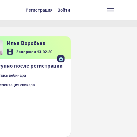
Регистрация
Войти
Меню
Основн
учётной
навига
записи
пользователя
Илья
Воробьев
Завершен 13.02.20
упно после регистрации
пись вебинара
езентация спикера