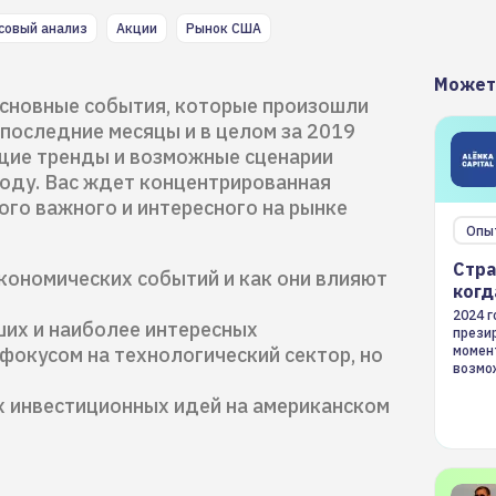
совый анализ
Акции
Рынок США
Может
основные события, которые произошли
 последние месяцы и в целом за 2019
ущие тренды и возможные сценарии
году. Вас ждет концентрированная
го важного и интересного на рынке
Опы
Стра
кономических событий и как они влияют
когд
2024 
ших и наиболее интересных
презир
 фокусом на технологический сектор, но
момен
возмож
страте
х инвестиционных идей на американском