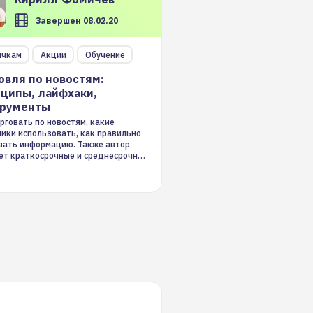
Завершен 08.02.20
ичкам
Акции
Обучение
овля по новостям:
ципы, лайфхаки,
трументы
рговать по новостям, какие
ники использовать, как правильно
вать информацию. Также автор
ет краткосрочные и среднесрочные
ые стратегии на новостном потоке