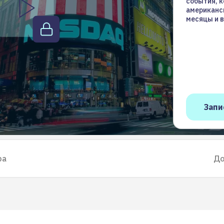
события, 
американс
месяцы и в
ра
До