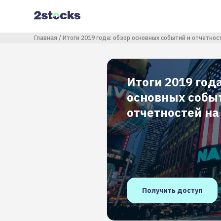
Перейти
к
основному
содержанию
Строка навигации
Главная
Итоги 2019 года: обзор основных событий и отчетно
Итоги 2019 года
основных собы
отчетностей н