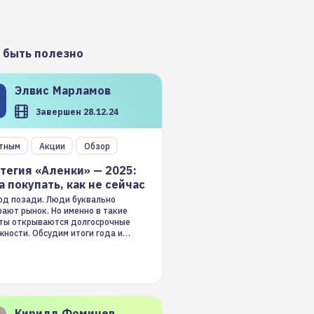
 быть полезно
Элвис
Марламов
Завершен 28.12.24
тным
Акции
Обзор
тегия «Аленки» — 2025:
а покупать, как не сейчас
год позади. Люди буквально
ают рынок. Но именно в такие
ты открываются долгосрочные
ности. Обсудим итоги года и
гию на 2025-й
Кирилл
Фомичев