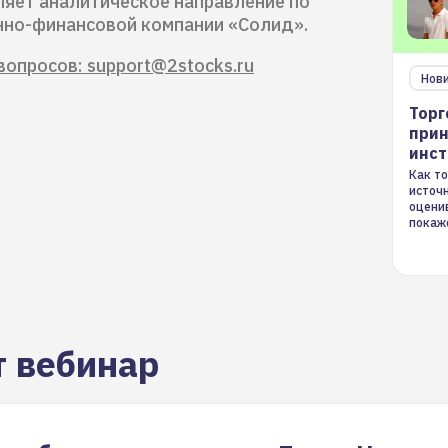
вляет аналитическое направление по
онно-финансовой компании «Солид».
вопросов: support@2stocks.ru
Нов
Торг
прин
инс
Как то
источ
оцени
покаж
торгов
т вебинар