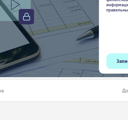
информаци
правильны
ра
До