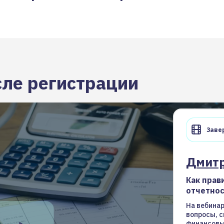
сле регистрации
Завер
Дмит
Как прав
отчетнос
На вебина
вопросы, 
финансовых