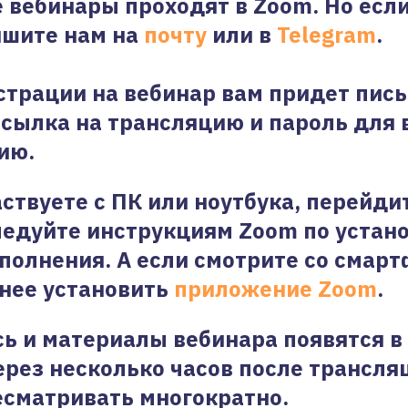
е вебинары проходят в Zoom. Но если
ишите нам на
почту
или в
Telegram
.
страции на вебинар вам придет пись
ссылка на трансляцию и пароль для 
ию.
аствуете с ПК или ноутбука, перейди
ледуйте инструкциям Zoom по устан
полнения. А если смотрите со смарт
нее установить
приложение Zoom
.
ь и материалы вебинара появятся в
рез несколько часов после трансля
сматривать многократно.