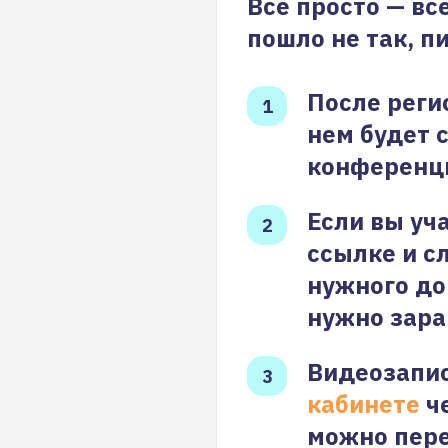
Все просто — вс
пошло не так, п
После реги
нем будет 
конференц
Если вы уч
ссылке и с
нужного до
нужно зара
Видеозапис
кабинете
че
можно пере