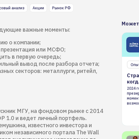
совый анализ
Акции
Рынок РФ
Может
едующие важные моменты:
ию о компании;
, презентация или МСФО;
дить в первую очередь;
ильный вывод после разбора отчета;
Опы
зных секторов: металлурги, ритейл,
Стра
когд
2024 
презир
момен
возмож
страте
скник МГУ, на фондовом рынке с 2014
Р 1.0 и ведет личный портфель.
мушкина, известного инвестора и
иком независимого портала The Wall