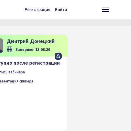
Регистрация
Войти
Меню
Основн
учётной
навига
записи
пользователя
Дмитрий
Донецкий
Завершен 13.08.20
упно после регистрации
пись вебинара
езентация спикера