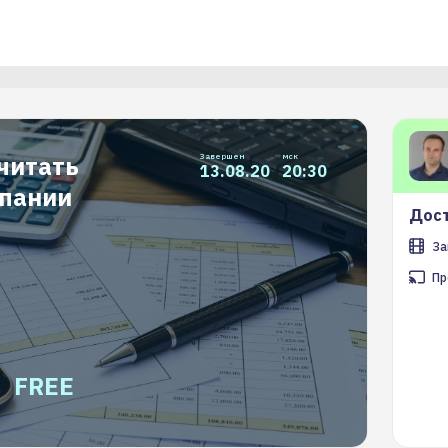
читать
Завершен
мск
13.08.20
20:30
мпании
Дост
За
Пр
FREE