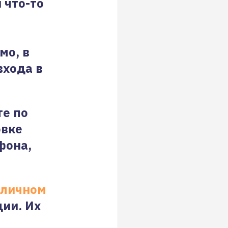
 что-то
мо, в
входа в
те по
овке
фона,
личном
ции. Их