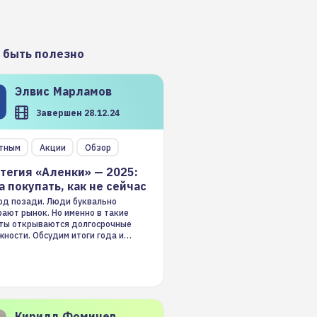
 быть полезно
Элвис
Марламов
Завершен 28.12.24
тным
Акции
Обзор
тегия «Аленки» — 2025:
а покупать, как не сейчас
год позади. Люди буквально
ают рынок. Но именно в такие
ты открываются долгосрочные
ности. Обсудим итоги года и
гию на 2025-й
Кирилл
Фомичев