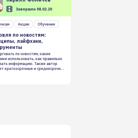
Завершен 08.02.20
ичкам
Акции
Обучение
овля по новостям:
ципы, лайфхаки,
трументы
рговать по новостям, какие
ники использовать, как правильно
вать информацию. Также автор
ет краткосрочные и среднесрочные
ые стратегии на новостном потоке