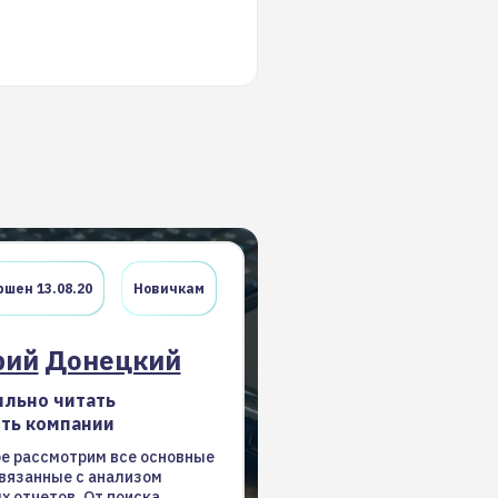
шен 13.08.20
Новичкам
рий
Донецкий
ильно читать
ть компании
ре рассмотрим все основные
связанные с анализом
 отчетов. От поиска