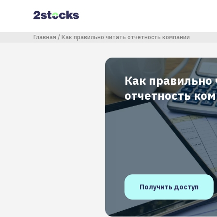
Перейти
к
основному
содержанию
Строка навигации
Главная
Как правильно читать отчетность компании
Как правильно 
отчетность ко