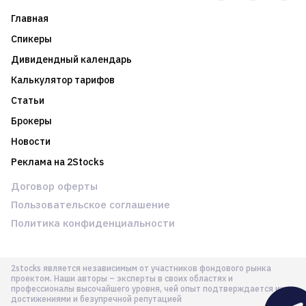
Главная
Спикеры
Дивидендный календарь
Калькулятор тарифов
Статьи
Брокеры
Новости
Реклама на 2Stocks
Договор оферты
Пользовательское соглашение
Политика конфиденциальности
2stocks является независимым от участников фондового рынка
проектом. Наши авторы – эксперты в своих областях и
профессионалы высочайшего уровня, чей опыт подтверждается их
достижениями и безупречной репутацией