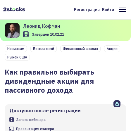
Перейти
к
Регистрация
Войти
Меню
Ос
основному
содержанию
учётной
на
Леонид
Кофман
записи
Завершен 10.02.21
пользователя
Новичкам
Бесплатный
Финансовый анализ
Акции
Рынок США
Как правильно выбирать
дивидендные акции для
пассивного дохода
Доступно после регистрации
Запись вебинара
Презентация спикера