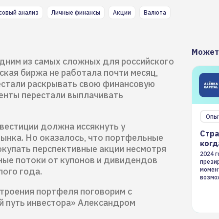
совый анализ
Личные финансы
Акции
Валюта
Может
дним из самых сложных для российского
кая биржа не работала почти месяц,
естали раскрывать свою финансовую
тенты перестали выплачивать
Опы
нвестиции должна иссякнуть у
Стра
ынка. Но оказалось, что портфельные
когд
купать перспективные акции несмотря
2024 
жные потоки от купонов и дивидендов
презир
лого года.
момен
возмож
страте
троения портфеля поговорим с
й путь инвестора» Александром