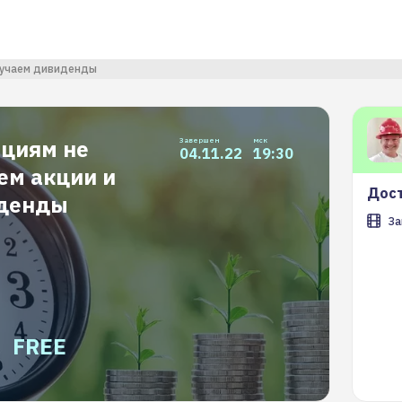
олучаем дивиденды
ициям не
Завершен
мск
04.11.22
19:30
ем акции и
Дост
иденды
За
FREE