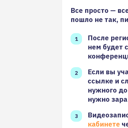
Все просто — вс
пошло не так, п
После реги
нем будет 
конференц
Если вы уч
ссылке и с
нужного до
нужно зара
Видеозапис
кабинете
че