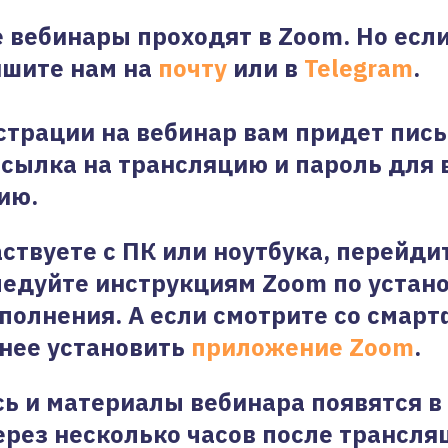
е вебинары проходят в Zoom. Но если
ишите нам на
почту
или в
Telegram
.
страции на вебинар вам придет пись
ссылка на трансляцию и пароль для 
ию.
аствуете с ПК или ноутбука, перейди
ледуйте инструкциям Zoom по устан
полнения. А если смотрите со смарт
нее установить
приложение Zoom
.
ь и материалы вебинара появятся в
рез несколько часов после трансля