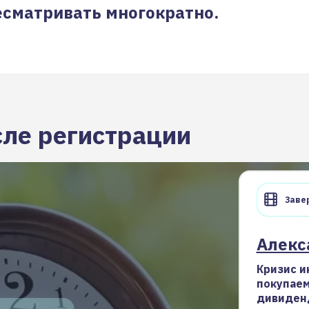
сматривать многократно.
сле регистрации
Завер
Алекс
Кризис и
покупаем
дивиден