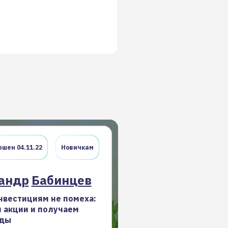
шен 04.11.22
Новичкам
андр
Бабинцев
нвестициям не помеха:
 акции и получаем
ды