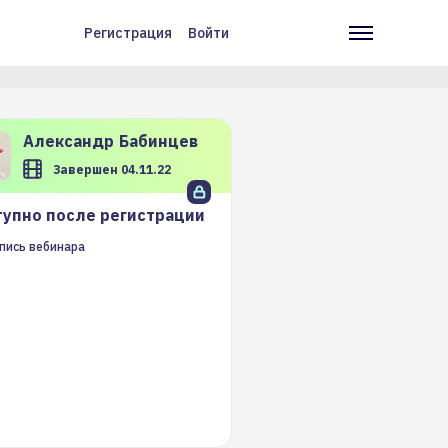
Регистрация
Войти
Меню
Основн
учётной
навига
записи
пользователя
Александр
Бабинцев
Завершен 04.11.22
упно после регистрации
пись вебинара