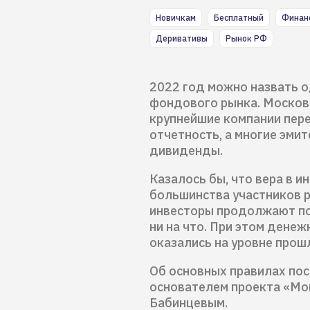
Новичкам
Бесплатный
Финан
Деривативы
Рынок РФ
2022 год можно назвать о
фондового рынка. Московс
крупнейшие компании пер
отчетность, а многие эми
дивиденды.
Казалось бы, что вера в и
большинства участников р
инвесторы продолжают по
ни на что. При этом дене
оказались на уровне прош
Об основных правилах пос
основателем проекта «Мо
Бабинцевым.