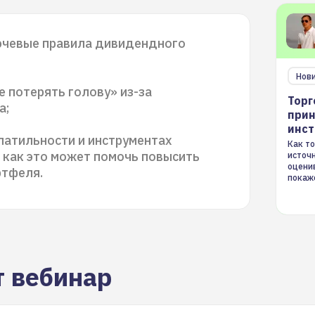
ючевые правила дивидендного
Нов
е потерять голову» из-за
Торг
а;
прин
инс
латильности и инструментах
Как то
, как это может помочь повысить
источ
оцени
ртфеля.
покаж
торгов
т вебинар