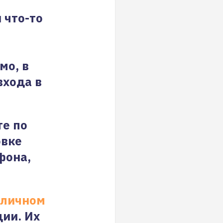
 что-то
мо, в
входа в
те по
овке
фона,
личном
ции. Их