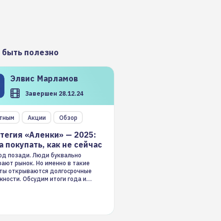
 быть полезно
Элвис
Марламов
Завершен 28.12.24
тным
Акции
Обзор
тегия «Аленки» — 2025:
а покупать, как не сейчас
год позади. Люди буквально
ают рынок. Но именно в такие
ты открываются долгосрочные
ности. Обсудим итоги года и
гию на 2025-й