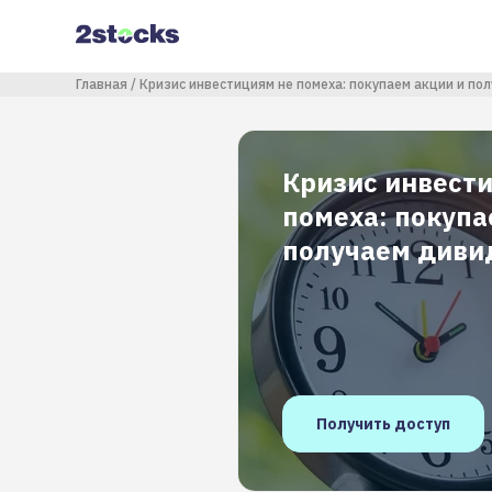
Перейти
к
основному
содержанию
Строка навигации
Главная
Кризис инвестициям не помеха: покупаем акции и п
Кризис инвест
помеха: покупа
получаем див