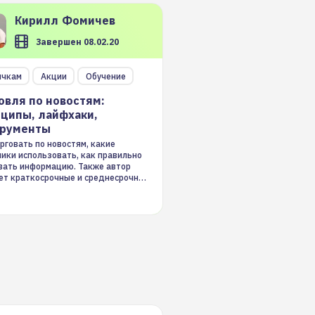
Кирилл
Фомичев
Завершен 08.02.20
ичкам
Акции
Обучение
овля по новостям:
ципы, лайфхаки,
трументы
рговать по новостям, какие
ники использовать, как правильно
вать информацию. Также автор
ет краткосрочные и среднесрочные
ые стратегии на новостном потоке