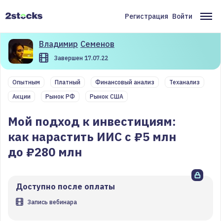
Перейти
к
Регистрация
Войти
Меню
Ос
основному
содержанию
учётной
на
Владимир
Семенов
записи
Завершен 17.07.22
пользователя
Опытным
Платный
Финансовый анализ
Теханализ
Акции
Рынок РФ
Рынок США
Мой подход к инвестициям:
как нарастить ИИС с ₽5 млн
до ₽280 млн
Доступно после оплаты
Запись вебинара