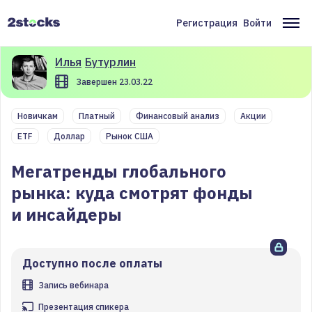
Перейти
к
Регистрация
Войти
Меню
Ос
основному
содержанию
учётной
на
Илья
Бутурлин
записи
Завершен 23.03.22
пользователя
Новичкам
Платный
Финансовый анализ
Акции
ETF
Доллар
Рынок США
Мегатренды глобального
рынка: куда смотрят фонды
и инсайдеры
Доступно после оплаты
Запись вебинара
Презентация спикера