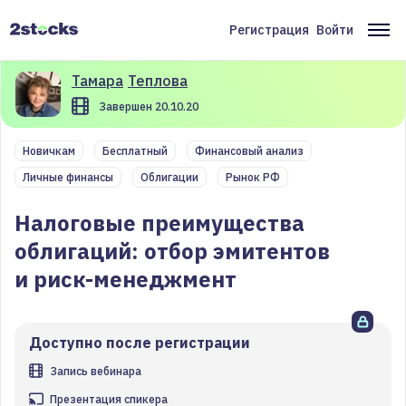
Перейти
к
Регистрация
Войти
Меню
Ос
основному
содержанию
учётной
на
Тамара
Теплова
записи
Завершен 20.10.20
пользователя
Новичкам
Бесплатный
Финансовый анализ
Личные финансы
Облигации
Рынок РФ
Налоговые преимущества
облигаций: отбор эмитентов
и риск-менеджмент
Доступно после регистрации
Запись вебинара
Презентация спикера