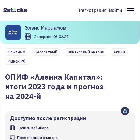
Перейти
к
Регистрация
Войти
Меню
Ос
основному
содержанию
учётной
на
Элвис
Марламов
записи
Завершен 03.02.24
пользователя
Опытным
Бесплатный
Финансовый анализ
Акции
Рынок РФ
ОПИФ «Аленка Капитал»:
итоги 2023 года и прогноз
на 2024-й
Доступно после регистрации
Запись вебинара
Презентация спикера