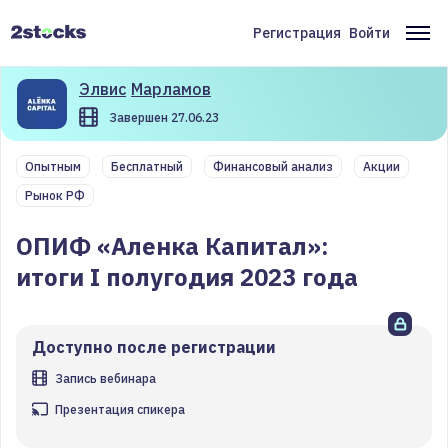
Перейти
к
Регистрация
Войти
Меню
Ос
основному
содержанию
учётной
на
Элвис
Марламов
записи
Завершен 27.06.23
пользователя
Опытным
Бесплатный
Финансовый анализ
Акции
Рынок РФ
ОПИФ «Аленка Капитал»:
итоги I полугодия 2023 года
Доступно после регистрации
Запись вебинара
Презентация спикера