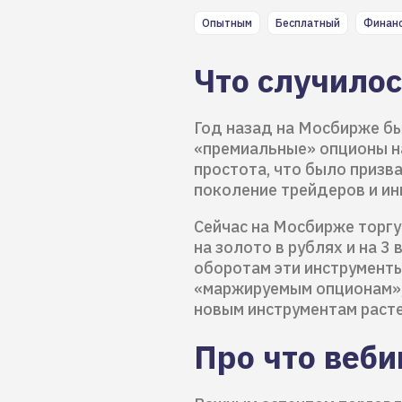
Опытным
Бесплатный
Финанс
Что случило
Год назад на Мосбирже 
«премиальные» опционы на
простота, что было призв
поколение трейдеров и ин
Сейчас на Мосбирже торгу
на золото в рублях и на 3
оборотам эти инструмент
«маржируемым опционам», 
новым инструментам расте
Про что веб