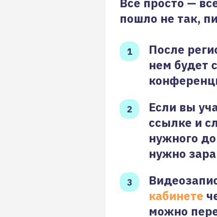
Все просто — вс
пошло не так, п
После реги
нем будет 
конференц
Если вы уч
ссылке и с
нужного до
нужно зара
Видеозапис
кабинете
че
можно пере