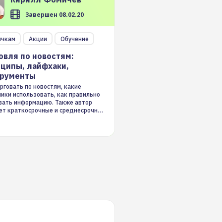
Завершен 08.02.20
ичкам
Акции
Обучение
овля по новостям:
ципы, лайфхаки,
трументы
рговать по новостям, какие
ники использовать, как правильно
вать информацию. Также автор
ет краткосрочные и среднесрочные
ые стратегии на новостном потоке