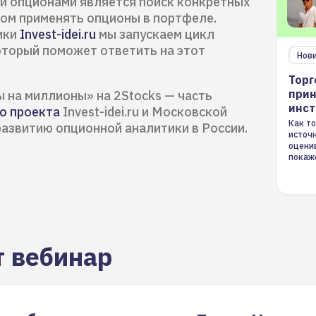
и опционами является поиск конкретных
ом применять опционы в портфеле.
ики
Invest-idei.ru
мы запускаем цикл
оторый поможет ответить на этот
Нов
Торг
прин
 на миллионы» на 2Stocks — часть
инс
о проекта
Invest-idei.ru и Московской
Как то
азвитию опционной аналитики в России.
источ
оцени
покаж
торгов
т вебинар