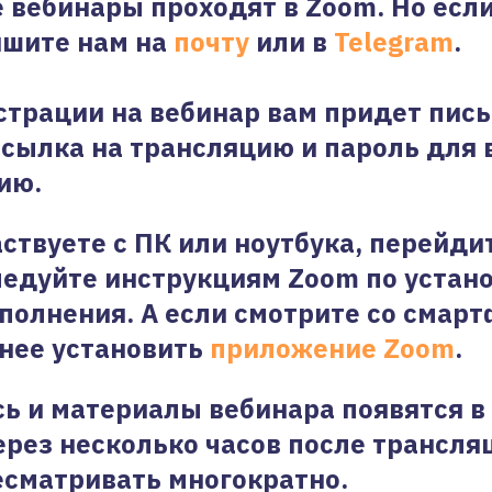
е вебинары проходят в Zoom. Но если
ишите нам на
почту
или в
Telegram
.
страции на вебинар вам придет пись
ссылка на трансляцию и пароль для 
ию.
аствуете с ПК или ноутбука, перейди
ледуйте инструкциям Zoom по устан
полнения. А если смотрите со смарт
нее установить
приложение Zoom
.
ь и материалы вебинара появятся в
рез несколько часов после трансля
сматривать многократно.