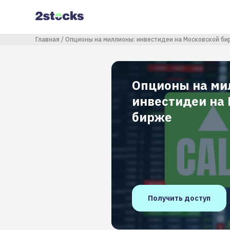
Перейти
к
основному
содержанию
Строка навигации
Главная
Опционы на миллионы: инвестидеи на Московской би
Опционы на ми
инвестидеи на
бирже