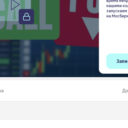
время непр
нашими кол
запускаем 
на Мосбир
ра
До