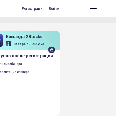
Регистрация
Войти
Меню
Основн
учётной
навига
записи
пользователя
Команда
2Stocks
Завершен 21.12.23
упно после регистрации
пись вебинара
езентация спикера