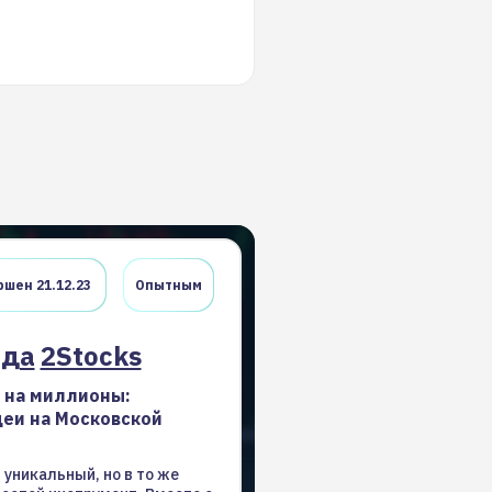
шен 21.12.23
Опытным
нда
2Stocks
 на миллионы:
еи на Московской
уникальный, но в то же