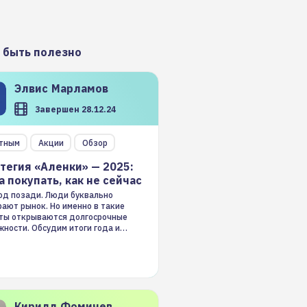
 быть полезно
Элвис
Марламов
Завершен 28.12.24
тным
Акции
Обзор
тегия «Аленки» — 2025:
а покупать, как не сейчас
год позади. Люди буквально
ают рынок. Но именно в такие
ты открываются долгосрочные
ности. Обсудим итоги года и
гию на 2025-й
Кирилл
Фомичев