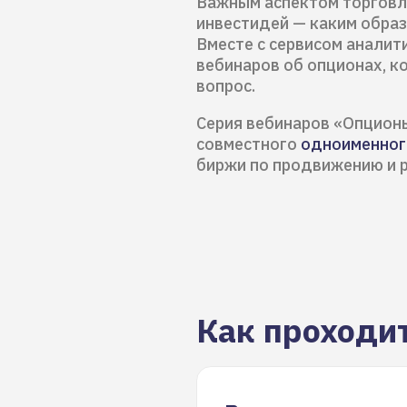
Важным аспектом торговл
инвестидей — каким образ
Вместе с сервиcом аналит
вебинаров об опционах, к
вопрос.
Серия вебинаров «Опционы
совместного
одноименног
биржи по продвижению и р
Как проходи