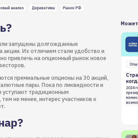
овый анализ
Деривативы
Рынок РФ
сь?
Может
были запущены долгожданные
 акции. Их отличием стали удобство и
ано привлечь на опционный рынок новое
весторов.
Опы
Стра
ются премиальные опционы на 30 акций,
когд
 валютные пары. Пока по ликвидности и
2024 
ы уступают традиционным
презир
момен
тем не менее, интерес участников к
возмож
т.
страте
инар?