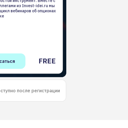
остой инструмент. Вместе с
легами из Invest-idei.ru мы
цикл вебинаров об опционах
же
FREE
ступно после регистрации