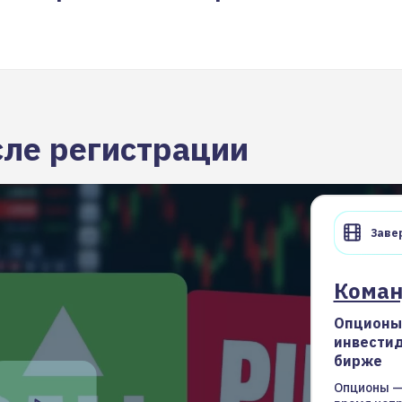
сле регистрации
Завер
Кома
Опционы
инвестид
бирже
Опционы — 