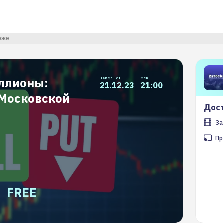
рже
ллионы:
Завершен
мск
21.12.23
21:00
 Московской
Дост
За
Пр
FREE