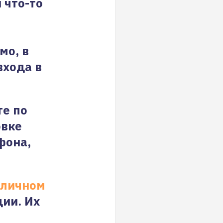
 что-то
мо, в
входа в
те по
овке
фона,
личном
ции. Их