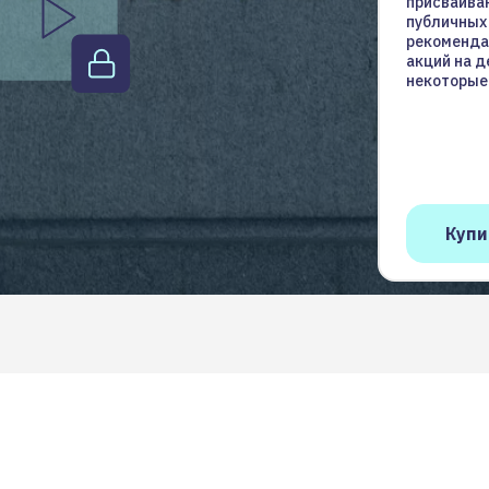
присваива
публичных
рекоменда
акций на д
некоторые