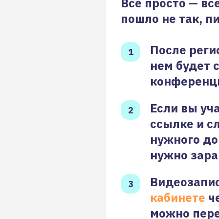
Все просто — вс
пошло не так, п
После реги
нем будет 
конференц
Если вы уч
ссылке и с
нужного до
нужно зара
Видеозапис
кабинете
че
можно пере