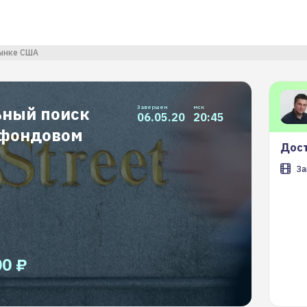
рынке США
ный поиск
Завершен
мск
06.05.20
20:45
 фондовом
Дост
За
00 ₽