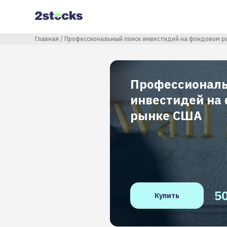
Перейти
к
основному
содержанию
Строка навигации
Главная
Профессиональный поиск инвестидей на фондовом 
Профессиональ
инвестидей на
рынке США
5