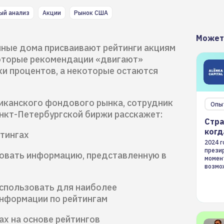
ый анализ
Акции
Рынок США
Может
ные дома присваивают рейтинги акциям
оторые рекомендации «двигают»
ки процентов, а некоторые остаются
иканского фондового рынка, сотрудник
Опы
нкт-Петербургской биржи расскажет:
Стра
когд
йтингах
2024 
презир
ровать информацию, представленную в
момен
возмож
страте
использовать для наиболее
информации по рейтингам
ах на основе рейтингов