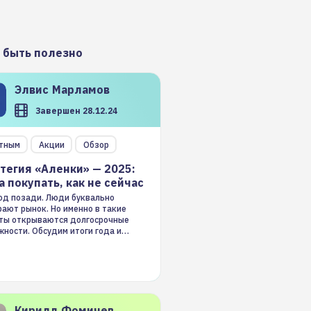
 быть полезно
Элвис
Марламов
Завершен 28.12.24
тным
Акции
Обзор
тегия «Аленки» — 2025:
а покупать, как не сейчас
год позади. Люди буквально
ают рынок. Но именно в такие
ты открываются долгосрочные
ности. Обсудим итоги года и
гию на 2025-й
Кирилл
Фомичев