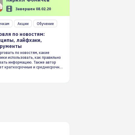
Завершен 08.02.20
ичкам
Акции
Обучение
овля по новостям:
ципы, лайфхаки,
трументы
рговать по новостям, какие
ники использовать, как правильно
вать информацию. Также автор
ет краткосрочные и среднесрочные
ые стратегии на новостном потоке