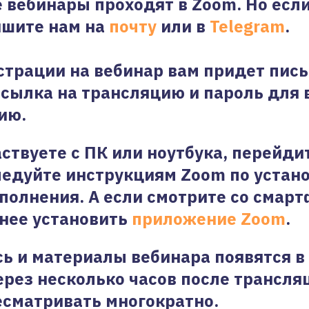
е вебинары проходят в Zoom. Но если
ишите нам на
почту
или в
Telegram
.
страции на вебинар вам придет пись
ссылка на трансляцию и пароль для 
ию.
аствуете с ПК или ноутбука, перейди
ледуйте инструкциям Zoom по устан
полнения. А если смотрите со смарт
нее установить
приложение Zoom
.
ь и материалы вебинара появятся в
рез несколько часов после трансля
сматривать многократно.