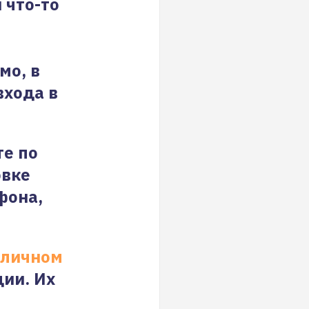
 что-то
мо, в
входа в
те по
овке
фона,
личном
ции. Их