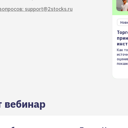
вопросов: support@2stocks.ru
Нов
Торг
прин
инс
Как то
источ
оцени
покаж
торгов
т вебинар