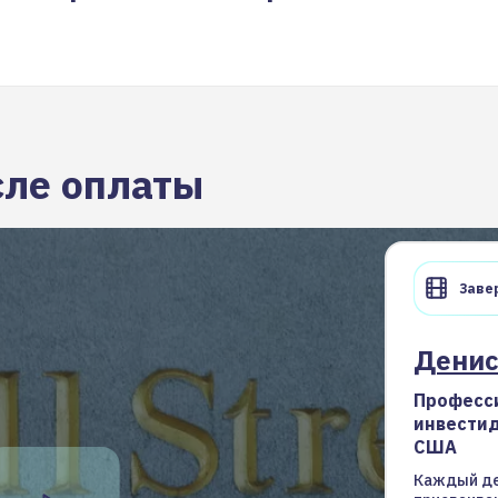
сле оплаты
Завер
Дени
Професс
инвести
США
Каждый де