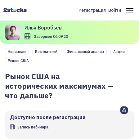
Перейти
к
Регистрация
Войти
Меню
Ос
основному
содержанию
учётной
на
Илья
Воробьев
записи
Завершен 06.09.20
пользователя
Новичкам
Бесплатный
Финансовый анализ
Акции
Рынок США
Рынок США на
исторических максимумах —
что дальше?
Доступно после регистрации
Запись вебинара