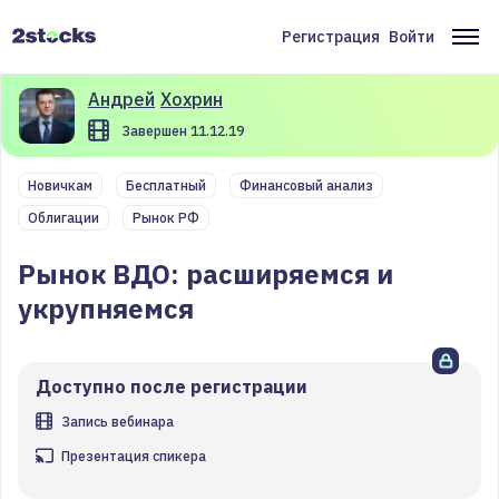
Перейти
к
Регистрация
Войти
Меню
Ос
основному
содержанию
учётной
на
Андрей
Хохрин
записи
Завершен 11.12.19
пользователя
Новичкам
Бесплатный
Финансовый анализ
Облигации
Рынок РФ
Рынок ВДО: расширяемся и
укрупняемся
Доступно после регистрации
Запись вебинара
Презентация спикера