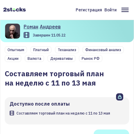
Перейти
к
Регистрация
Войти
Меню
Ос
основному
содержанию
учётной
на
Роман
Андреев
записи
Завершен 11.05.22
пользователя
Опытным
Платный
Теханализ
Финансовый анализ
Акции
Валюта
Деривативы
Рынок РФ
Составляем торговый план
на неделю с 11 по 13 мая
Доступно после оплаты
Составляем торговый план на неделю с 11 по 13 мая