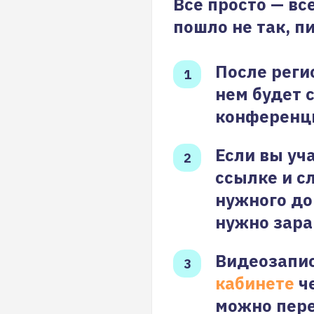
Все просто — вс
пошло не так, п
После реги
нем будет 
конференц
Если вы уч
ссылке и с
нужного до
нужно зара
Видеозапис
кабинете
че
можно пере