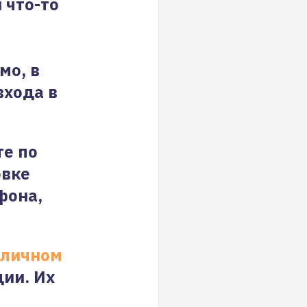
 что-то
мо, в
входа в
те по
овке
фона,
личном
ции. Их