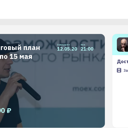
рговый план
Завершен
мск
12.05.20
21:00
по 15 мая
Дост
За
00 ₽