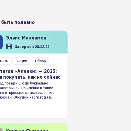
 быть полезно
Элвис
Марламов
Завершен 28.12.24
тным
Акции
Обзор
тегия «Аленки» — 2025:
а покупать, как не сейчас
год позади. Люди буквально
ают рынок. Но именно в такие
ты открываются долгосрочные
ности. Обсудим итоги года и
гию на 2025-й
Кирилл
Фомичев