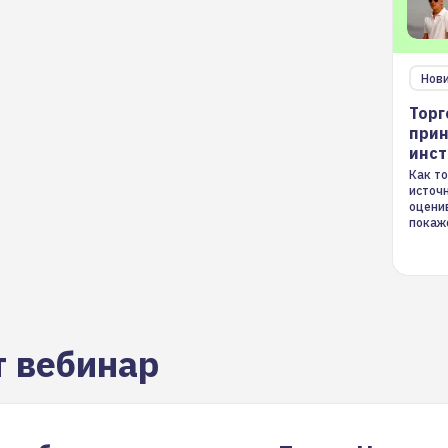
Нов
Торг
прин
инс
Как то
источ
оцени
покаж
торгов
т вебинар