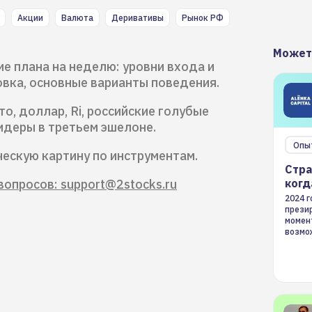
Акции
Валюта
Деривативы
Рынок РФ
Может
ие плана на неделю: уровни входа и
вка, основные варианты поведения.
о, доллар, Ri, российские голубые
идеры в третьем эшелоне.
Опы
ческую картину по инструментам.
Стра
вопросов: support@2stocks.ru
когд
2024 
презир
момен
возмож
страте