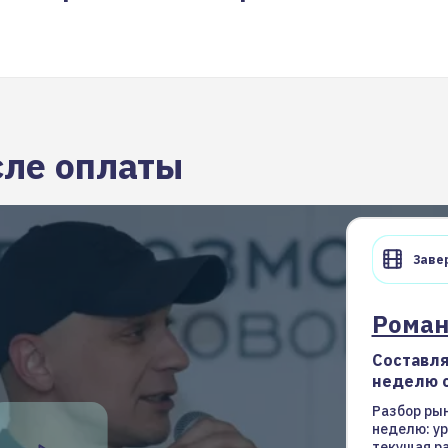
сле оплаты
Завер
Рома
Составля
неделю с
Разбор рын
неделю: ур
текущая р