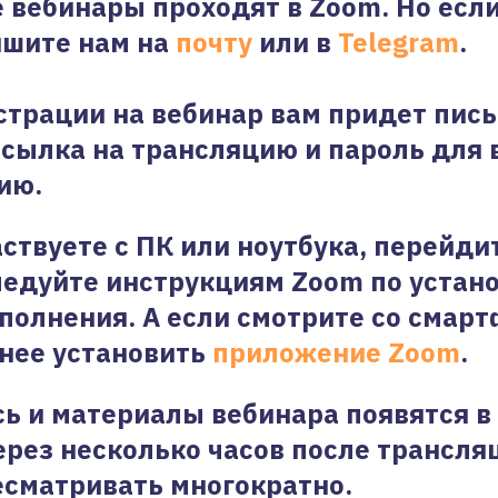
е вебинары проходят в Zoom. Но если
ишите нам на
почту
или в
Telegram
.
страции на вебинар вам придет пись
ссылка на трансляцию и пароль для 
ию.
аствуете с ПК или ноутбука, перейди
ледуйте инструкциям Zoom по устан
полнения. А если смотрите со смарт
нее установить
приложение Zoom
.
ь и материалы вебинара появятся в
рез несколько часов после трансля
сматривать многократно.