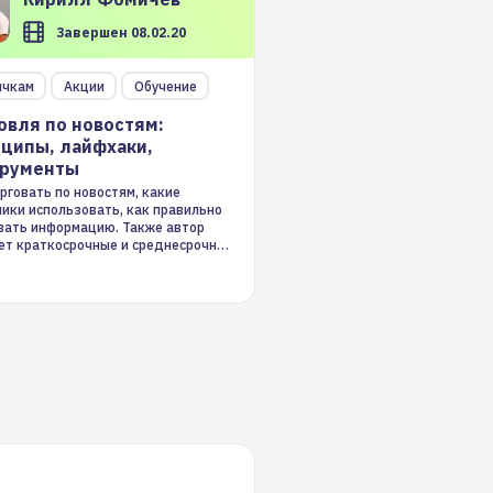
Завершен 08.02.20
ичкам
Акции
Обучение
овля по новостям:
ципы, лайфхаки,
трументы
рговать по новостям, какие
ники использовать, как правильно
вать информацию. Также автор
ет краткосрочные и среднесрочные
ые стратегии на новостном потоке