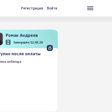
Регистрация
Войти
Меню
Основн
учётной
навига
записи
пользователя
Роман
Андреев
Завершен 12.05.20
упно после оплаты
пись вебинара