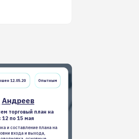
шен 12.05.20
Опытным
н
Андреев
ем торговый план на
 12 по 15 мая
ка и составление плана на
овни входа и выхода,
азволновка, основные