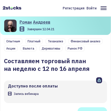
Перейти
к
Регистрация
Войти
Меню
Ос
основному
содержанию
учётной
на
Роман
Андреев
записи
Завершен 12.04.21
пользователя
Опытным
Платный
Теханализ
Финансовый анализ
Акции
Валюта
Деривативы
Рынок РФ
Составляем торговый план
на неделю с 12 по 16 апреля
Доступно после оплаты
Запись вебинара