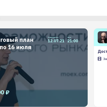
я
рговый план
Завершен
мск
12.07.21
21:00
 по 16 июля
Дост
За
00 ₽