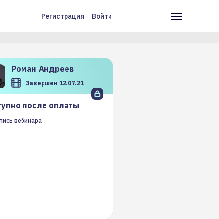
Регистрация
Войти
Меню
Основн
учётной
навига
записи
пользователя
Роман
Андреев
Завершен 12.07.21
упно после оплаты
пись вебинара