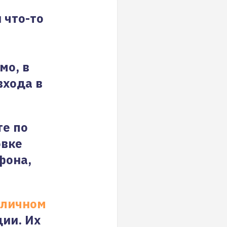
 что-то
мо, в
входа в
те по
овке
фона,
личном
ции. Их