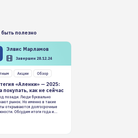
 быть полезно
Элвис
Марламов
Завершен 28.12.24
тным
Акции
Обзор
тегия «Аленки» — 2025:
а покупать, как не сейчас
год позади. Люди буквально
ают рынок. Но именно в такие
ты открываются долгосрочные
ности. Обсудим итоги года и
гию на 2025-й