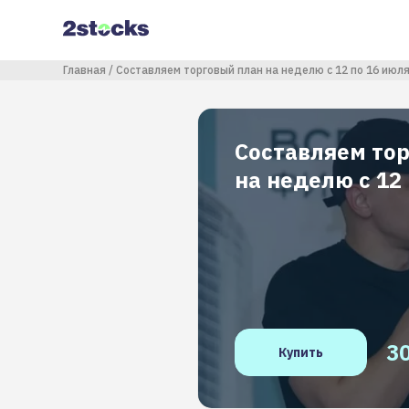
Перейти
к
основному
содержанию
Строка навигации
Главная
Составляем торговый план на неделю с 12 по 16 июл
Составляем то
на неделю с 12
3