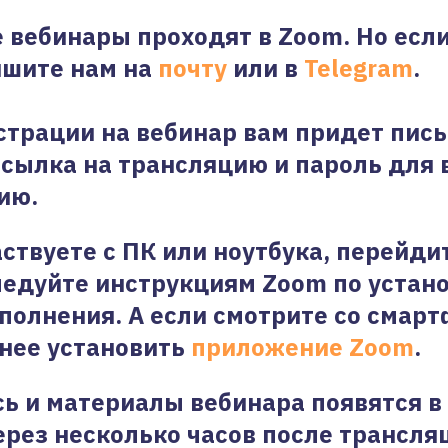
е вебинары проходят в Zoom. Но если
ишите нам на
почту
или в
Telegram
.
страции на вебинар вам придет пись
ссылка на трансляцию и пароль для 
ию.
аствуете с ПК или ноутбука, перейди
ледуйте инструкциям Zoom по устан
полнения. А если смотрите со смарт
нее установить
приложение Zoom
.
ь и материалы вебинара появятся в
рез несколько часов после трансля