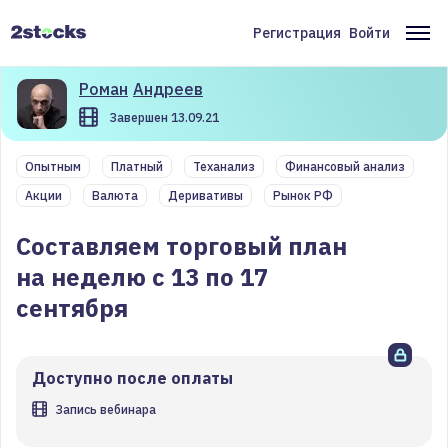
Перейти
к
Регистрация
Войти
Меню
Ос
основному
содержанию
учётной
на
Роман
Андреев
записи
Завершен 13.09.21
пользователя
Опытным
Платный
Теханализ
Финансовый анализ
Акции
Валюта
Деривативы
Рынок РФ
Составляем торговый план
на неделю с 13 по 17
сентября
Доступно после оплаты
Запись вебинара