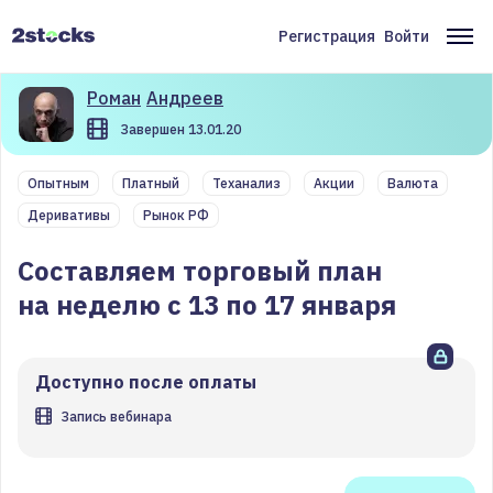
Перейти
к
Регистрация
Войти
Меню
Ос
основному
содержанию
учётной
на
Роман
Андреев
записи
Завершен 13.01.20
пользователя
Опытным
Платный
Теханализ
Акции
Валюта
Деривативы
Рынок РФ
Составляем торговый план
на неделю с 13 по 17 января
Доступно после оплаты
Запись вебинара