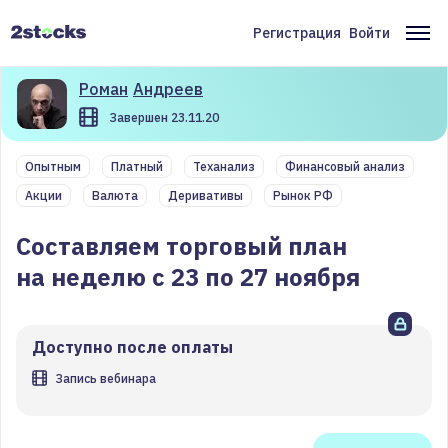
Перейти
к
Регистрация
Войти
Меню
Ос
основному
содержанию
учётной
на
Роман
Андреев
записи
Завершен 23.11.20
пользователя
Опытным
Платный
Теханализ
Финансовый анализ
Акции
Валюта
Деривативы
Рынок РФ
Составляем торговый план
на неделю с 23 по 27 ноября
Доступно после оплаты
Запись вебинара