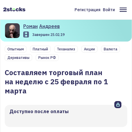
Перейти
к
Регистрация
Войти
Меню
Ос
основному
содержанию
учётной
на
Роман
Андреев
записи
Завершен 25.02.19
пользователя
Опытным
Платный
Теханализ
Акции
Валюта
Деривативы
Рынок РФ
Составляем торговый план
на неделю с 25 февраля по 1
марта
Доступно после оплаты