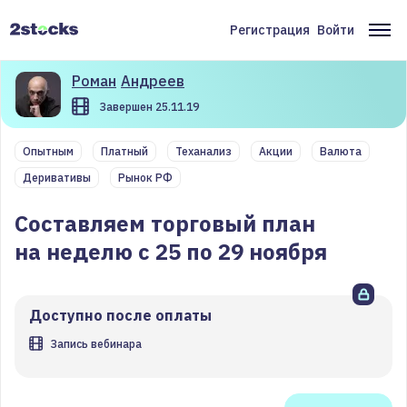
Перейти
к
Регистрация
Войти
Меню
Ос
основному
содержанию
учётной
на
Роман
Андреев
записи
Завершен 25.11.19
пользователя
Опытным
Платный
Теханализ
Акции
Валюта
Деривативы
Рынок РФ
Составляем торговый план
на неделю с 25 по 29 ноября
Доступно после оплаты
Запись вебинара