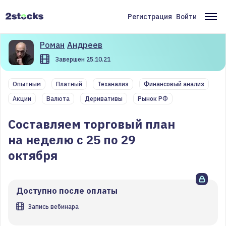
Перейти
к
Регистрация
Войти
Меню
Ос
основному
содержанию
учётной
на
Роман
Андреев
записи
Завершен 25.10.21
пользователя
Опытным
Платный
Теханализ
Финансовый анализ
Акции
Валюта
Деривативы
Рынок РФ
Составляем торговый план
на неделю с 25 по 29
октября
Доступно после оплаты
Запись вебинара