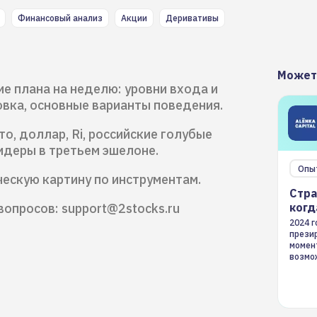
Финансовый анализ
Акции
Деривативы
Может
ие плана на неделю: уровни входа и
вка, основные варианты поведения.
о, доллар, Ri, российские голубые
идеры в третьем эшелоне.
Опы
ческую картину по инструментам.
Стра
вопросов: support@2stocks.ru
когд
2024 
презир
момен
возмож
страте