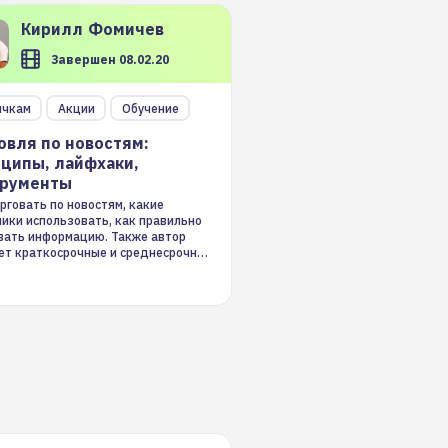
Кирилл
Фомичев
Завершен 08.02.20
ичкам
Акции
Обучение
овля по новостям:
ципы, лайфхаки,
трументы
рговать по новостям, какие
ники использовать, как правильно
вать информацию. Также автор
ет краткосрочные и среднесрочные
ые стратегии на новостном потоке