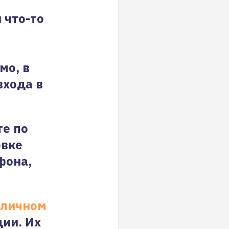
 что-то
мо, в
входа в
те по
овке
фона,
личном
ции. Их