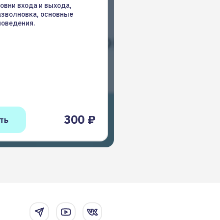
овни входа и выхода,
азволновка, основные
поведения.
300 ₽