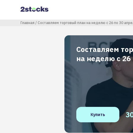
Перейти
к
основному
содержанию
Строка навигации
Главная
Составляем торговый план на неделю с 26 по 30 апре
Составляем то
на неделю с 26
3