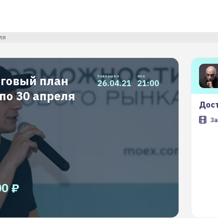
ля
рговый план
Завершен
мск
26.04.21
21:00
 по 30 апреля
Дост
За
00 ₽