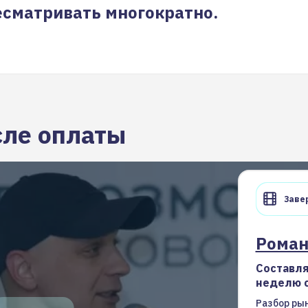
сматривать многократно.
сле оплаты
Завер
Рома
Составля
неделю с
Разбор рын