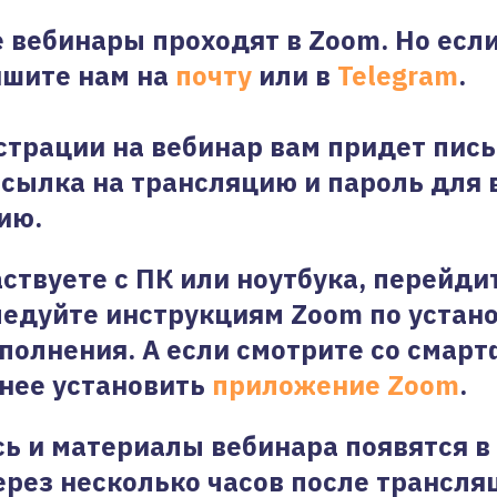
е вебинары проходят в Zoom. Но если
ишите нам на
почту
или в
Telegram
.
страции на вебинар вам придет пись
ссылка на трансляцию и пароль для 
ию.
аствуете с ПК или ноутбука, перейди
ледуйте инструкциям Zoom по устан
полнения. А если смотрите со смарт
нее установить
приложение Zoom
.
ь и материалы вебинара появятся в
рез несколько часов после трансля