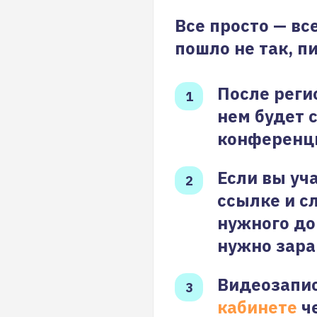
Все просто — вс
пошло не так, п
После реги
нем будет 
конференц
Если вы уч
ссылке и с
нужного до
нужно зара
Видеозапис
кабинете
че