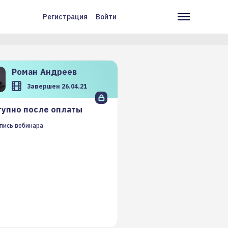
Регистрация
Войти
Меню
Основн
учётной
навига
записи
пользователя
Роман
Андреев
Завершен 26.04.21
упно после оплаты
пись вебинара