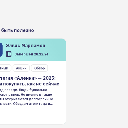
 быть полезно
Элвис
Марламов
Завершен 28.12.24
тным
Акции
Обзор
тегия «Аленки» — 2025:
а покупать, как не сейчас
год позади. Люди буквально
ают рынок. Но именно в такие
ты открываются долгосрочные
ности. Обсудим итоги года и
гию на 2025-й