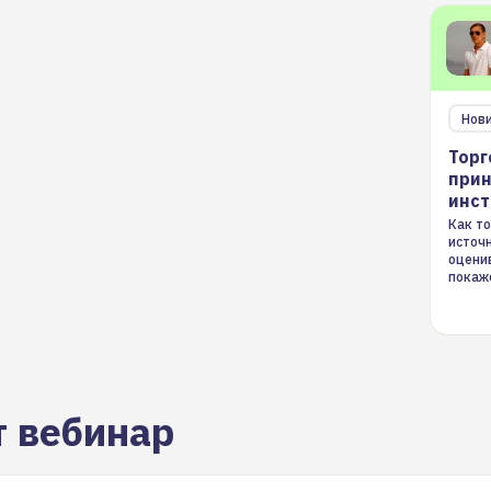
Нов
Торг
прин
инс
Как то
источ
оцени
покаж
торгов
т вебинар