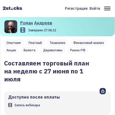
Перейти
к
Регистрация
Войти
Меню
Ос
основному
содержанию
учётной
на
Роман
Андреев
записи
Завершен 27.06.22
пользователя
Опытным
Платный
Теханализ
Финансовый анализ
Акции
Валюта
Деривативы
Рынок РФ
Составляем торговый план
на неделю с 27 июня по 1
июля
Доступно после оплаты
Запись вебинара