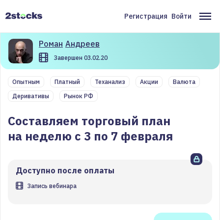
Перейти
к
Регистрация
Войти
Меню
Ос
основному
содержанию
учётной
на
Роман
Андреев
записи
Завершен 03.02.20
пользователя
Опытным
Платный
Теханализ
Акции
Валюта
Деривативы
Рынок РФ
Составляем торговый план
на неделю с 3 по 7 февраля
Доступно после оплаты
Запись вебинара