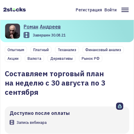
Перейти
к
Регистрация
Войти
Меню
Ос
основному
содержанию
учётной
на
Роман
Андреев
записи
Завершен 30.08.21
пользователя
Опытным
Платный
Теханализ
Финансовый анализ
Акции
Валюта
Деривативы
Рынок РФ
Составляем торговый план
на неделю с 30 августа по 3
сентября
Доступно после оплаты
Запись вебинара