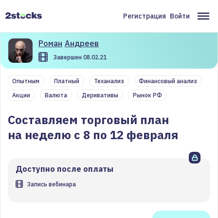
Перейти
к
Регистрация
Войти
Меню
Ос
основному
содержанию
учётной
на
Роман
Андреев
записи
Завершен 08.02.21
пользователя
Опытным
Платный
Теханализ
Финансовый анализ
Акции
Валюта
Деривативы
Рынок РФ
Составляем торговый план
на неделю с 8 по 12 февраля
Доступно после оплаты
Запись вебинара