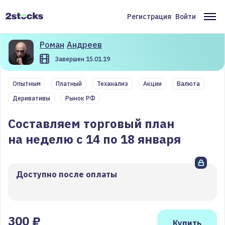
Перейти
к
Регистрация
Войти
Меню
Ос
основному
содержанию
учётной
на
Роман
Андреев
записи
Завершен 15.01.19
пользователя
Опытным
Платный
Теханализ
Акции
Валюта
Деривативы
Рынок РФ
Составляем торговый план
на неделю с 14 по 18 января
Доступно после оплаты
300 ₽